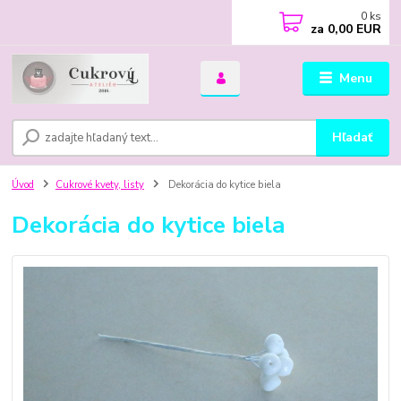
0
ks
za
0,00 EUR
Menu
Hľadať
Úvod
Cukrové kvety, listy
Dekorácia do kytice biela
Dekorácia do kytice biela