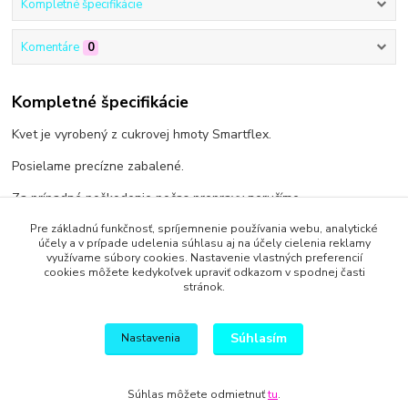
Kompletné špecifikácie
Komentáre
0
Kompletné špecifikácie
Kvet je vyrobený z cukrovej hmoty Smartflex.
Posielame precízne zabalené.
Za prípadné poškodenie počas prepravy neručíme.
Pre základnú funkčnosť, spríjemnenie používania webu, analytické
účely a v prípade udelenia súhlasu aj na účely cielenia reklamy
využívame súbory cookies. Nastavenie vlastných preferencií
cookies môžete kedykoľvek upraviť odkazom v spodnej časti
Tovar zaradený v kategóriách
stránok.
Cukrové kvety, listy
Súhlasím
Nastavenia
Súhlas môžete odmietnuť
tu
.
Vytvorené na
Eshop-rychlo.sk