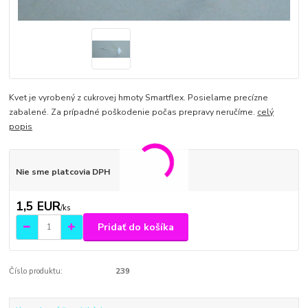
Kvet je vyrobený z cukrovej hmoty Smartflex. Posielame precízne
zabalené. Za prípadné poškodenie počas prepravy neručíme.
celý
popis
Nie sme platcovia DPH
1,5 EUR
/
ks
Pridať do košíka
Číslo produktu:
239