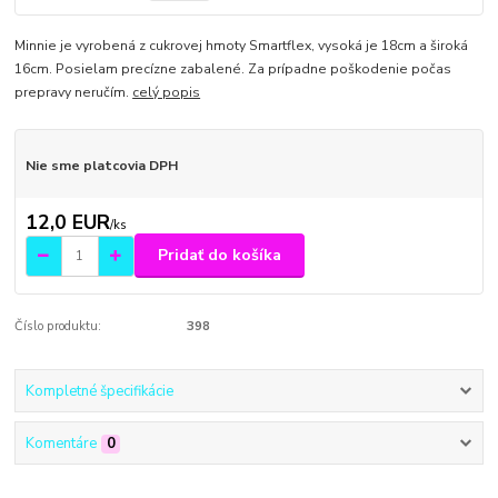
Minnie je vyrobená z cukrovej hmoty Smartflex, vysoká je 18cm a široká
16cm. Posielam precízne zabalené. Za prípadne poškodenie počas
prepravy neručím.
celý popis
Nie sme platcovia DPH
12,0 EUR
/
ks
Pridať do košíka
Číslo produktu:
398
Kompletné špecifikácie
Komentáre
0