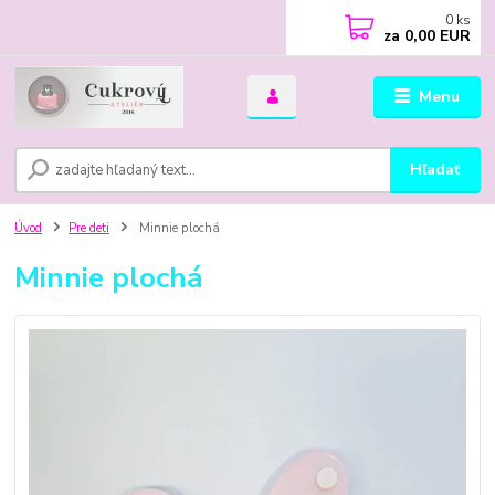
0
ks
za
0,00 EUR
Menu
Hľadať
Úvod
Pre deti
Minnie plochá
Minnie plochá