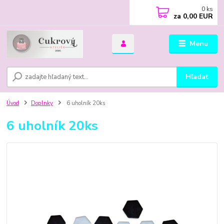
0
ks
za
0,00 EUR
Menu
Hľadať
Úvod
Doplnky
6 uholník 20ks
6 uholník 20ks