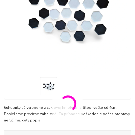
6uholniky sú vyrobené z cukrovej hmoty Smartflex, veľké sú 4cm.
Posielame precízne zabalené. Za prípadné poškodenie počas prepravy
neručíme.
celý popis