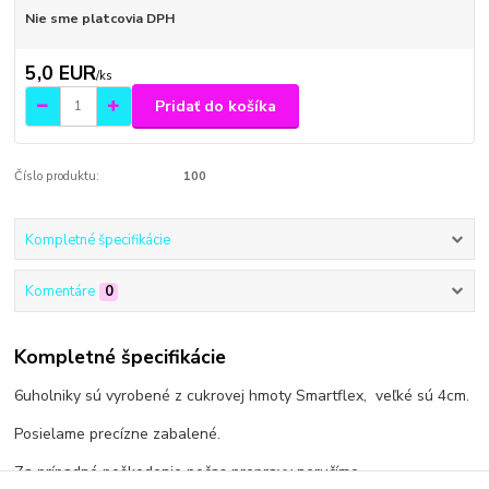
Nie sme platcovia DPH
5,0 EUR
/
ks
Pridať do košíka
Číslo produktu:
100
Kompletné špecifikácie
Komentáre
0
Kompletné špecifikácie
6uholniky sú vyrobené z cukrovej hmoty Smartflex, veľké sú 4cm.
Posielame precízne zabalené.
Za prípadné poškodenie počas prepravy neručíme.