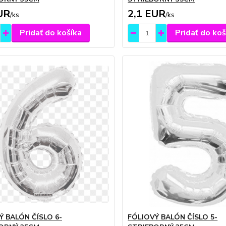
UR
2,1 EUR
/
ks
/
ks
Pridať do košíka
Pridať do koš
Ý BALÓN ČÍSLO 6-
FÓLIOVÝ BALÓN ČÍSLO 5-