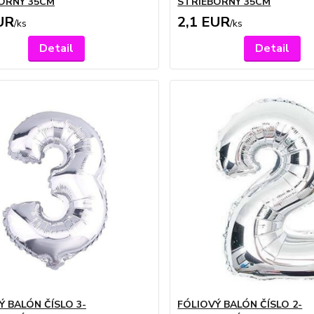
ORNÝ 35CM
STRIEBORNÝ 35CM
UR
2,1 EUR
/
ks
/
ks
Detail
Detail
Ý BALÓN ČÍSLO 3-
FÓLIOVÝ BALÓN ČÍSLO 2-