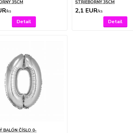
ORNÝ 35CM
STRIEBORNÝ 35CM
UR
2,1 EUR
/
ks
/
ks
Detail
Detail
Ý BALÓN ČÍSLO 0-