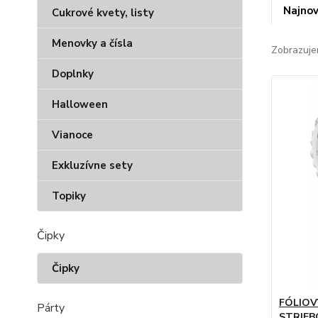
Najnov
Cukrové kvety, listy
Menovky a čísla
Zobrazuje
Doplnky
Halloween
Vianoce
Exkluzívne sety
Topiky
Čipky
Čipky
FÓLIOV
Párty
STRIEB