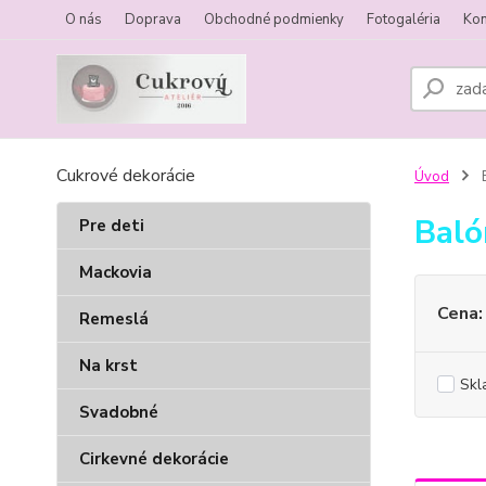
O nás
Doprava
Obchodné podmienky
Fotogaléria
Kon
Cukrové dekorácie
Úvod
B
Baló
Pre deti
Mackovia
Cena:
Remeslá
Na krst
Skl
Svadobné
Cirkevné dekorácie