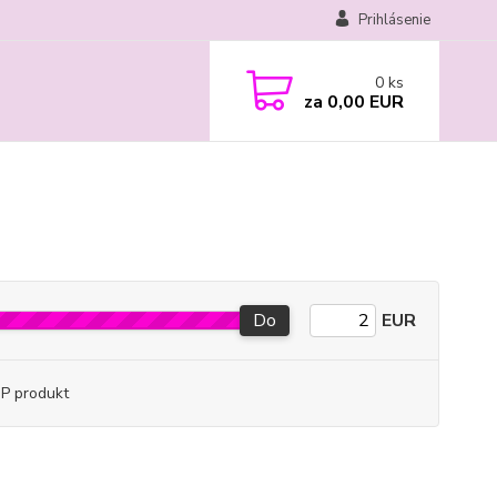
Prihlásenie
0
ks
za
0,00 EUR
Do
EUR
P produkt