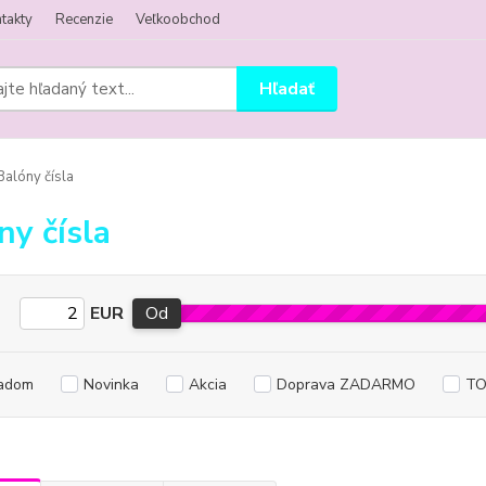
takty
Recenzie
Veľkoobchod
Hľadať
alóny čísla
ny čísla
EUR
Od
adom
Novinka
Akcia
Doprava ZADARMO
TO