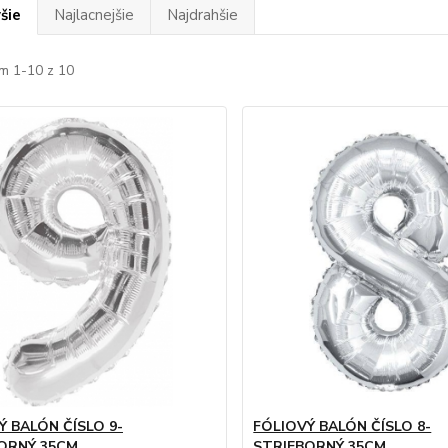
šie
Najlacnejšie
Najdrahšie
m 1-10 z 10
Ý BALÓN ČÍSLO 9-
FÓLIOVÝ BALÓN ČÍSLO 8-
ORNÝ 35CM
STRIEBORNÝ 35CM