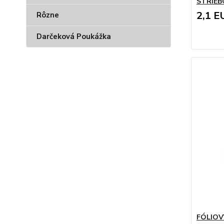
STRIEB
2,1 E
Rôzne
Darčeková Poukážka
FÓLIOV