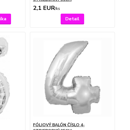
2,1 EUR
/
ks
íka
Detail
FÓLIOVÝ BALÓN ČÍSLO 4-