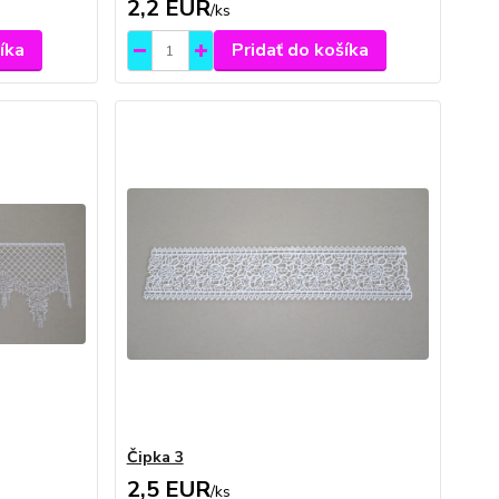
2,2 EUR
/
ks
íka
Pridať do košíka
Čipka 3
2,5 EUR
/
ks