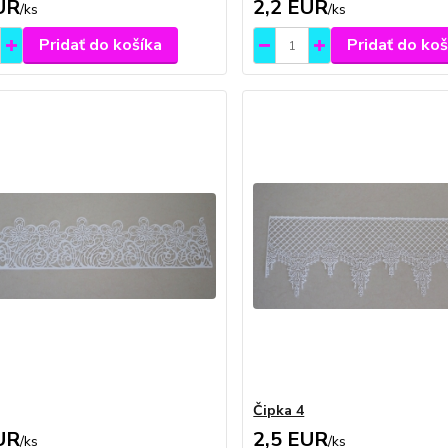
UR
2,2 EUR
/
ks
/
ks
Pridať do košíka
Pridať do koš
Čipka 4
UR
2,5 EUR
/
ks
/
ks