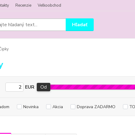
takty
Recenzie
Veľkoobchod
Hľadať
Čipky
y
EUR
Od
adom
Novinka
Akcia
Doprava ZADARMO
TO