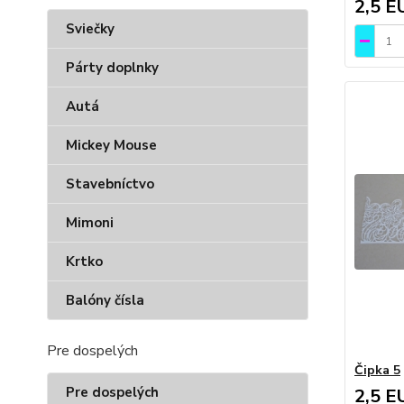
2,5 E
Sviečky
Párty doplnky
Autá
Mickey Mouse
Stavebníctvo
Mimoni
Krtko
Balóny čísla
Pre dospelých
Čipka 5
Pre dospelých
2,5 E