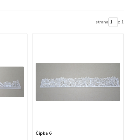
strana
z 1
Čipka 6