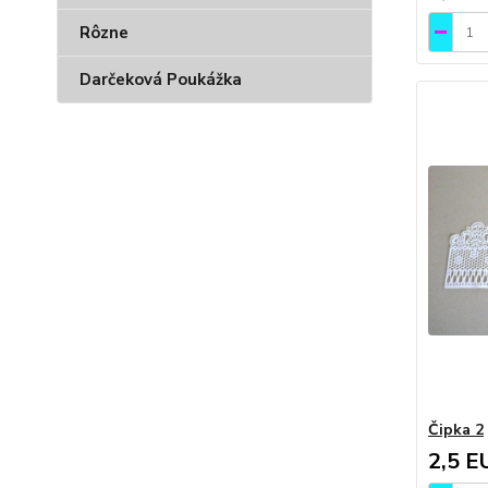
Rôzne
Darčeková Poukážka
Čipka 2
2,5 E