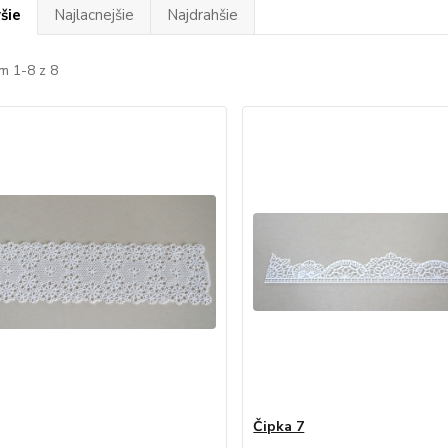
šie
Najlacnejšie
Najdrahšie
m 1-8 z 8
Čipka 7