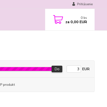
Prihlásenie
0
ks
za
0,00 EUR
Do
EUR
P produkt