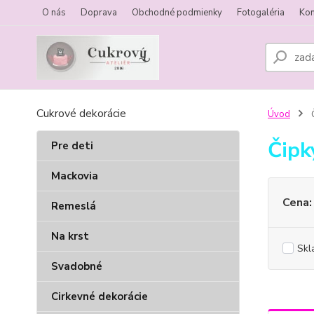
O nás
Doprava
Obchodné podmienky
Fotogaléria
Kon
Cukrové dekorácie
Úvod
Čipk
Pre deti
Mackovia
Cena:
Remeslá
Na krst
Skl
Svadobné
Cirkevné dekorácie