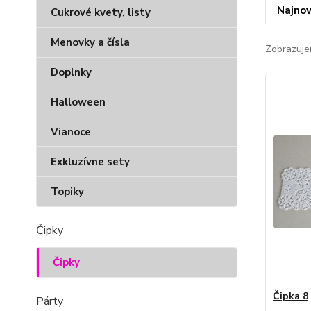
Najnov
Cukrové kvety, listy
Menovky a čísla
Zobrazuje
Doplnky
Halloween
Vianoce
Exkluzívne sety
Topiky
Čipky
Čipky
Čipka 8
Párty