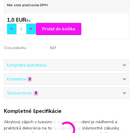
Nie sme platcovia DPH
1,0 EUR
/
ks
Pridať do košíka
Číslo produktu:
327
Kompletné špecifikácie
Komentáre
0
Súvisiaci tovar
8
Kompletné špecifikácie
Akrylový zápich v luxusnom zlatom prevedení je nádherná a
praktická dekorácia na torty, cupcakes aj slávnostné zákusky.