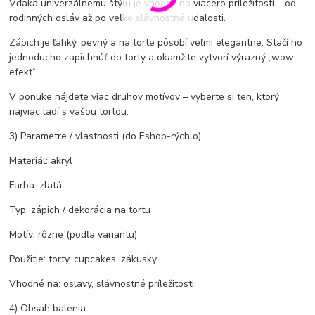
Vďaka univerzálnemu štýlu je vhodný na viacero príležitostí – od
rodinných osláv až po veľké slávnostné udalosti.
Zápich je ľahký, pevný a na torte pôsobí veľmi elegantne. Stačí ho
jednoducho zapichnúť do torty a okamžite vytvorí výrazný „wow
efekt“.
V ponuke nájdete viac druhov motívov – vyberte si ten, ktorý
najviac ladí s vašou tortou.
3) Parametre / vlastnosti (do Eshop-rýchlo)
Materiál: akryl
Farba: zlatá
Typ: zápich / dekorácia na tortu
Motív: rôzne (podľa variantu)
Použitie: torty, cupcakes, zákusky
Vhodné na: oslavy, slávnostné príležitosti
4) Obsah balenia