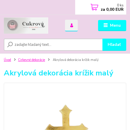
0
ks
za
0,00 EUR
Menu
Hľadať
Úvod
Cirkevné dekorácie
Akrylová dekorácia krížik malý
Akrylová dekorácia krížik malý