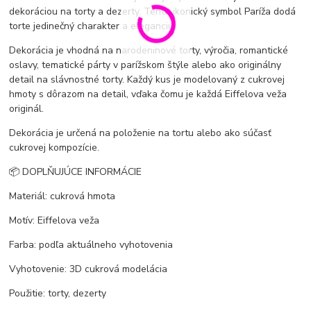
dekoráciou na torty a dezerty. Tento ikonický symbol Paríža dodá
torte jedinečný charakter a eleganciu.
Dekorácia je vhodná na narodeninové torty, výročia, romantické
oslavy, tematické párty v parížskom štýle alebo ako originálny
detail na slávnostné torty. Každý kus je modelovaný z cukrovej
hmoty s dôrazom na detail, vďaka čomu je každá Eiffelova veža
originál.
Dekorácia je určená na položenie na tortu alebo ako súčasť
cukrovej kompozície.
📦 DOPLŇUJÚCE INFORMÁCIE
Materiál: cukrová hmota
Motív: Eiffelova veža
Farba: podľa aktuálneho vyhotovenia
Vyhotovenie: 3D cukrová modelácia
Použitie: torty, dezerty