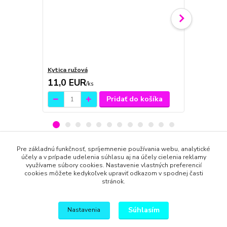
Kytica ružová
Frézie kytic
11,0 EUR
12,0 EU
/
ks
Pridať do košíka
Pre základnú funkčnosť, spríjemnenie používania webu, analytické
účely a v prípade udelenia súhlasu aj na účely cielenia reklamy
Tovar zaradený v kategóriách
využívame súbory cookies. Nastavenie vlastných preferencií
cookies môžete kedykoľvek upraviť odkazom v spodnej časti
Pre deti
stránok.
Remeslá
Súhlasím
Nastavenia