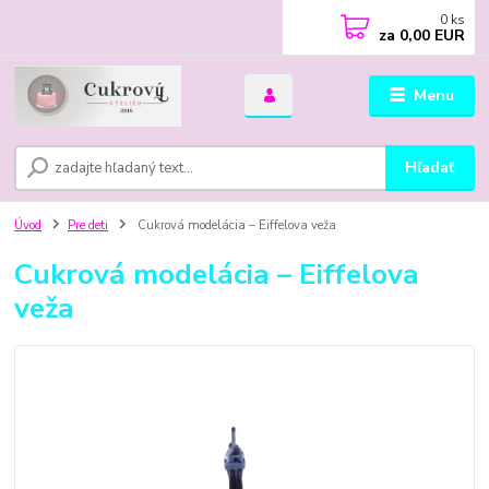
0
ks
za
0,00 EUR
Menu
Hľadať
Úvod
Pre deti
Cukrová modelácia – Eiffelova veža
Cukrová modelácia – Eiffelova
veža