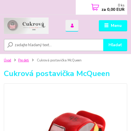
0
ks
za
0,00 EUR
Menu
Hľadať
Úvod
Pre deti
Cukrová postavička McQueen
Cukrová postavička McQueen