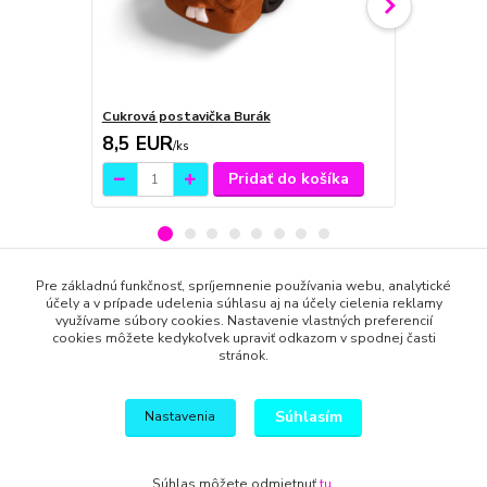
Cukrová postavička Burák
Cukrová pos
8,5 EUR
8,0 EUR
/
ks
/
k
Pridať do košíka
Pre základnú funkčnosť, spríjemnenie používania webu, analytické
účely a v prípade udelenia súhlasu aj na účely cielenia reklamy
Tovar zaradený v kategóriách
využívame súbory cookies. Nastavenie vlastných preferencií
cookies môžete kedykoľvek upraviť odkazom v spodnej časti
Pre deti
stránok.
Autá
Súhlasím
Nastavenia
Súhlas môžete odmietnuť
tu
.