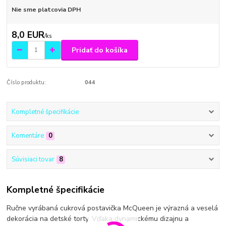
Nie sme platcovia DPH
8,0 EUR
/
ks
Pridať do košíka
Číslo produktu:
044
Kompletné špecifikácie
Komentáre
0
Súvisiaci tovar
8
Kompletné špecifikácie
Ručne vyrábaná cukrová postavička McQueen je výrazná a veselá
dekorácia na detské torty. Vďaka dynamickému dizajnu a