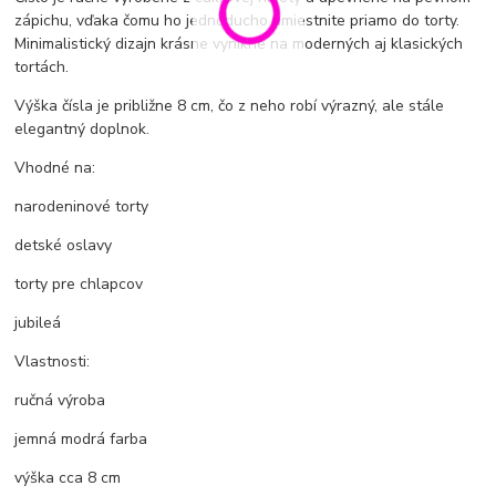
zápichu, vďaka čomu ho jednoducho umiestnite priamo do torty.
Minimalistický dizajn krásne vynikne na moderných aj klasických
tortách.
Výška čísla je približne 8 cm, čo z neho robí výrazný, ale stále
elegantný doplnok.
Vhodné na:
narodeninové torty
detské oslavy
torty pre chlapcov
jubileá
Vlastnosti:
ručná výroba
jemná modrá farba
výška cca 8 cm