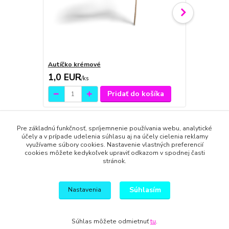
Autíčko krémové
Autíčko 1ks
1,0 EUR
1,0 EUR
/
ks
/
k
Pridať do košíka
Pre základnú funkčnosť, spríjemnenie používania webu, analytické
účely a v prípade udelenia súhlasu aj na účely cielenia reklamy
využívame súbory cookies. Nastavenie vlastných preferencií
cookies môžete kedykoľvek upraviť odkazom v spodnej časti
Tovar zaradený v kategóriách
stránok.
Menovky a čísla
Súhlasím
Nastavenia
Súhlas môžete odmietnuť
tu
.
Vytvorené na
Eshop-rychlo.sk