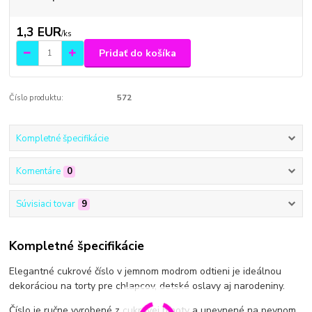
1,3 EUR
/
ks
Pridať do košíka
Číslo produktu:
572
Kompletné špecifikácie
Komentáre
0
Súvisiaci tovar
9
Kompletné špecifikácie
Elegantné cukrové číslo v jemnom modrom odtieni je ideálnou
dekoráciou na torty pre chlapcov, detské oslavy aj narodeniny.
Číslo je ručne vyrobené z cukrovej hmoty a upevnené na pevnom