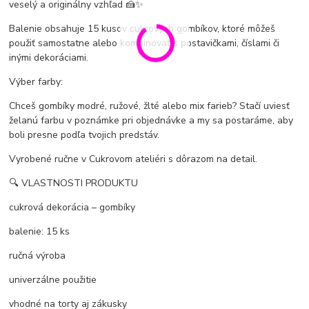
veselý a originálny vzhľad 🍰✨
Balenie obsahuje 15 kusov cukrových gombíkov, ktoré môžeš
použiť samostatne alebo kombinovať s postavičkami, číslami či
inými dekoráciami.
Výber farby:
Chceš gombíky modré, ružové, žlté alebo mix farieb? Stačí uviesť
želanú farbu v poznámke pri objednávke a my sa postaráme, aby
boli presne podľa tvojich predstáv.
Vyrobené ručne v Cukrovom ateliéri s dôrazom na detail.
🔍 VLASTNOSTI PRODUKTU
cukrová dekorácia – gombíky
balenie: 15 ks
ručná výroba
univerzálne použitie
vhodné na torty aj zákusky