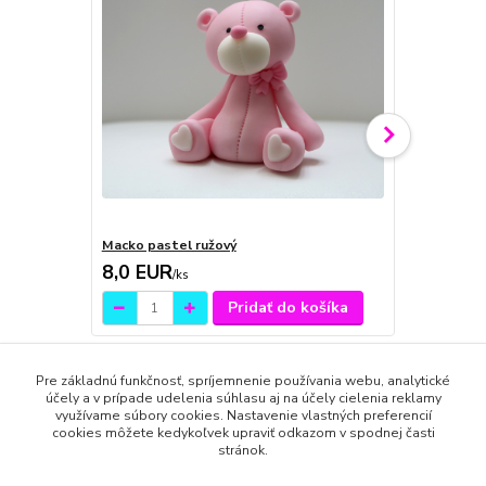
Macko pastel ružový
Macko paste
8,0 EUR
8,0 EUR
/
ks
/
k
Pridať do košíka
Pre základnú funkčnosť, spríjemnenie používania webu, analytické
účely a v prípade udelenia súhlasu aj na účely cielenia reklamy
využívame súbory cookies. Nastavenie vlastných preferencií
cookies môžete kedykoľvek upraviť odkazom v spodnej časti
Tovar zaradený v kategóriách
stránok.
Doplnky