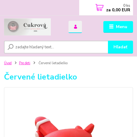
0
ks
za
0,00 EUR
Menu
Hľadať
Úvod
Pre deti
Červené lietadielko
Červené lietadielko