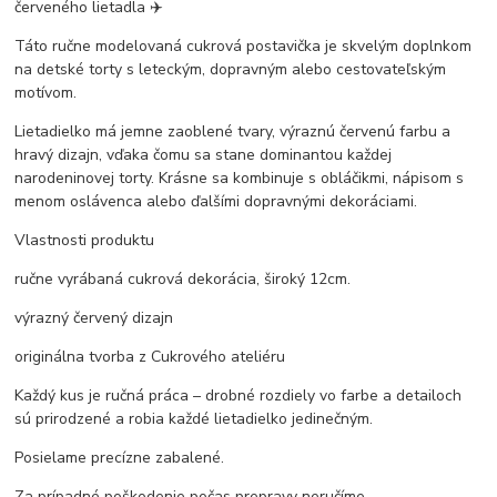
červeného lietadla ✈️
Táto ručne modelovaná cukrová postavička je skvelým doplnkom
na detské torty s leteckým, dopravným alebo cestovateľským
motívom.
Lietadielko má jemne zaoblené tvary, výraznú červenú farbu a
hravý dizajn, vďaka čomu sa stane dominantou každej
narodeninovej torty. Krásne sa kombinuje s obláčikmi, nápisom s
menom oslávenca alebo ďalšími dopravnými dekoráciami.
Vlastnosti produktu
ručne vyrábaná cukrová dekorácia, široký 12cm.
výrazný červený dizajn
originálna tvorba z Cukrového ateliéru
Každý kus je ručná práca – drobné rozdiely vo farbe a detailoch
sú prirodzené a robia každé lietadielko jedinečným.
Posielame precízne zabalené.
Za prípadné poškodenie počas prepravy neručíme.