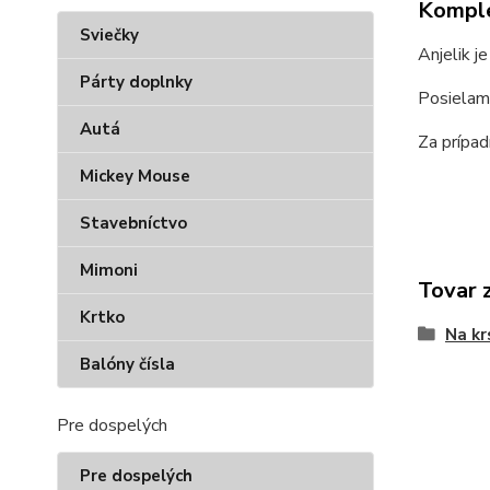
Komple
Sviečky
Anjelik j
Párty doplnky
Posielam
Autá
Za prípad
Mickey Mouse
Stavebníctvo
Mimoni
Tovar 
Krtko
Na kr
Balóny čísla
Pre dospelých
Pre dospelých