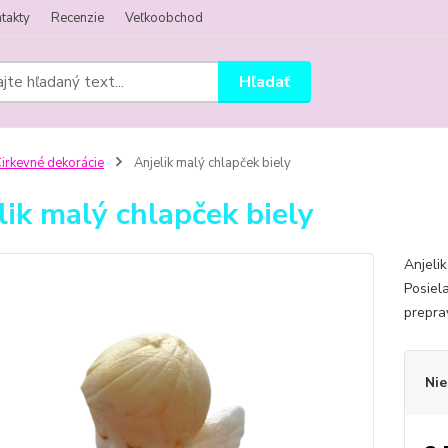
takty
Recenzie
Veľkoobchod
Hľadať
irkevné dekorácie
Anjelik malý chlapček biely
lik malý chlapček biely
Anjeli
Posiel
prepra
Nie