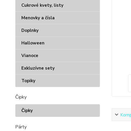
Cukrové kvety, listy
Menovky a čísla
Doplnky
Halloween
Vianoce
Exkluzívne sety
Topiky
Čipky
Čipky
Kompl
Párty