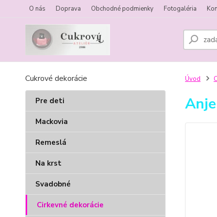
O nás
Doprava
Obchodné podmienky
Fotogaléria
Kon
Cukrové dekorácie
Úvod
C
Anje
Pre deti
Mackovia
Remeslá
Na krst
Svadobné
Cirkevné dekorácie