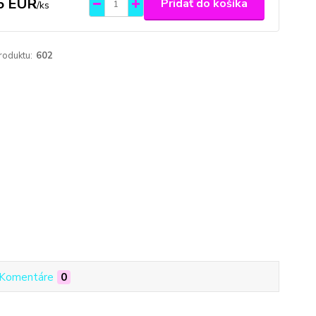
5 EUR
Pridať do košíka
/
ks
roduktu:
602
Komentáre
0