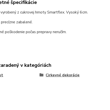
tné špecifikácie
e vyrobený z cukrovej hmoty Smartflex. Vysoký 6cm.
 precízne zabalené.
né poškodenie počas prepravy neručím.
zaradený v kategóriách
st
Cirkevné dekorácie