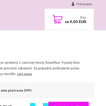
Prihlásenie
0
ks
za
0,00 EUR
k je vyrobený z cukrovej hmoty Smartflex. Vysoký 6cm.
am precízne zabalené. Za prípadné poškodenie počas
vy neručím.
celý popis
 sme platcovia DPH