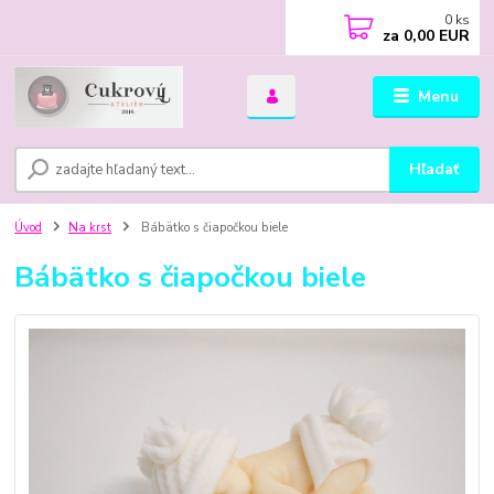
0
ks
za
0,00 EUR
Menu
Hľadať
Úvod
Na krst
Bábätko s čiapočkou biele
Bábätko s čiapočkou biele