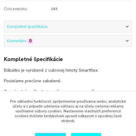
Číslo produktu:
183
Kompletné špecifikácie
Komentáre
0
Kompletné špecifikácie
Bábätko je vyrobené z cukrovej hmoty Smartflex.
Posielame precízne zabalené.
Za prípadné poškodenie počas prepravy neručíme.
Pre základnú funkčnosť, spríjemnenie používania webu, analytické
účely a v prípade udelenia súhlasu aj na účely cielenia reklamy
využívame súbory cookies. Nastavenie vlastných preferencií
cookies môžete kedykoľvek upraviť odkazom v spodnej časti
Tovar zaradený v kategóriách
stránok.
Na krst