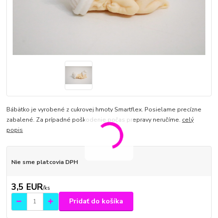
Bábätko je vyrobené z cukrovej hmoty Smartflex. Posielame precízne
zabalené. Za prípadné poškodenie počas prepravy neručíme.
celý
popis
Nie sme platcovia DPH
3,5 EUR
/
ks
Pridať do košíka