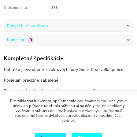
Číslo produktu:
383
Kompletné špecifikácie
Komentáre
0
Kompletné špecifikácie
Bábätko je vyrobené z cukrovej hmoty Smartflex, veľké je 6cm.
Posielam precízne zabalené.
Za prípadné poškodenie počas prepravy neručím.
Pre základnú funkčnosť, spríjemnenie používania webu, analytické
účely a v prípade udelenia súhlasu aj na účely cielenia reklamy
využívame súbory cookies. Nastavenie vlastných preferencií
cookies môžete kedykoľvek upraviť odkazom v spodnej časti
Tovar zaradený v kategóriách
stránok.
Na krst