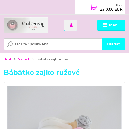
0
ks
za
0,00 EUR
Menu
Hľadať
Úvod
Na krst
Bábätko zajko ružové
Bábätko zajko ružové