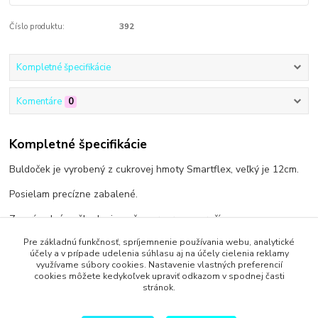
Číslo produktu:
392
Kompletné špecifikácie
Komentáre
0
Kompletné špecifikácie
Buldoček je vyrobený z cukrovej hmoty Smartflex, veľký je 12cm.
Posielam precízne zabalené.
Za prípadné poškodenie počas prepravy neručím.
Pre základnú funkčnosť, spríjemnenie používania webu, analytické
účely a v prípade udelenia súhlasu aj na účely cielenia reklamy
využívame súbory cookies. Nastavenie vlastných preferencií
cookies môžete kedykoľvek upraviť odkazom v spodnej časti
Tovar zaradený v kategóriách
stránok.
Pre deti