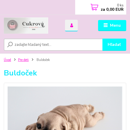
0
ks
za
0,00 EUR
Menu
Hľadať
Úvod
Pre deti
Buldoček
Buldoček