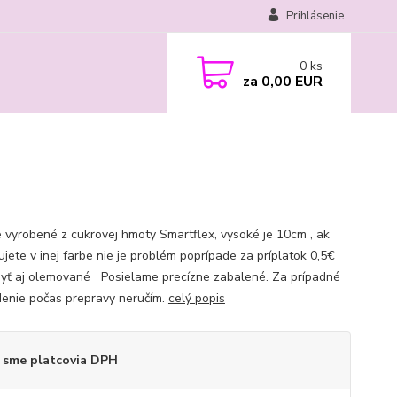
Prihlásenie
0
ks
za
0,00 EUR
je vyrobené z cukrovej hmoty Smartflex, vysoké je 10cm , ak
ujete v inej farbe nie je problém poprípade za príplatok 0,5€
yť aj olemované Posielame precízne zabalené. Za prípadné
enie počas prepravy neručím.
celý popis
 sme platcovia DPH