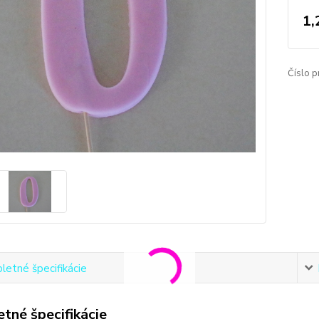
1,
Číslo p
etné špecifikácie
tné špecifikácie