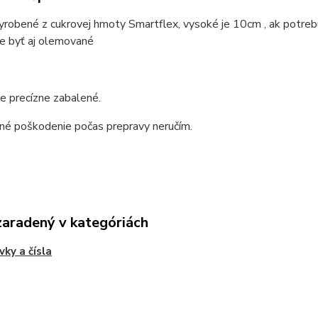
vyrobené z cukrovej hmoty Smartflex, vysoké je 10cm , ak potrebu
e byť aj olemované
e precízne zabalené.
né poškodenie počas prepravy neručím.
zaradený v kategóriách
ky a čísla