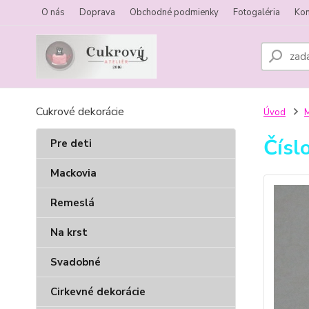
O nás
Doprava
Obchodné podmienky
Fotogaléria
Kon
Cukrové dekorácie
Úvod
M
Čísl
Pre deti
Mackovia
Remeslá
Na krst
Svadobné
Cirkevné dekorácie