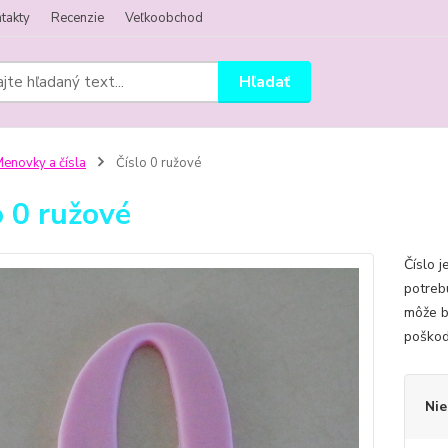
takty
Recenzie
Veľkoobchod
Hľadať
enovky a čísla
Číslo 0 ružové
o 0 ružové
Číslo 
potreb
môže b
poškod
Nie