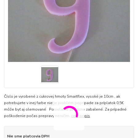
Číslo je vyrobené z cukrovej hmoty Smartflex, vysoké je 10cm , ak
potrebujete v inej farbe nie je problém poprípade za príplatok 0,5€
môže byť aj olemované Posielame precízne zabalené. Za prípadné
poškodenie počas prepravy neručím.
celý popis
Nie sme platcovia DPH