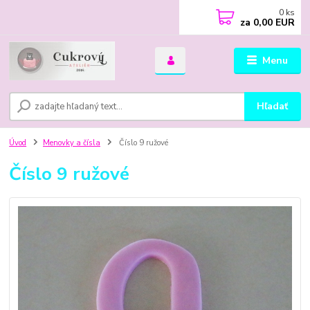
0
ks
za
0,00 EUR
Menu
Hľadať
Úvod
Menovky a čísla
Číslo 9 ružové
Číslo 9 ružové