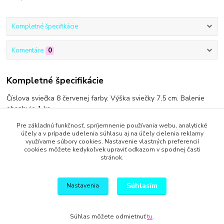
Kompletné špecifikácie
Komentáre
0
Kompletné špecifikácie
Číslova sviečka 8 červenej farby. Výška sviečky 7,5 cm. Balenie
obsahuje 1 ks.
Pre základnú funkčnosť, spríjemnenie používania webu, analytické
účely a v prípade udelenia súhlasu aj na účely cielenia reklamy
využívame súbory cookies. Nastavenie vlastných preferencií
cookies môžete kedykoľvek upraviť odkazom v spodnej časti
Tovar zaradený v kategóriách
stránok.
Sviečky
Súhlasím
Nastavenia
Súhlas môžete odmietnuť
tu
.
Vytvorené na
Eshop-rychlo.sk