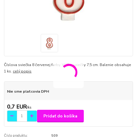
Číslova sviečka 8 červenej farby. Výška sviečky 7,5 cm. Balenie obsahuje
1 ks.
celý popis
Nie sme platcovia DPH
0,7 EUR
/
ks
Pridať do košíka
Číslo produktu:
509