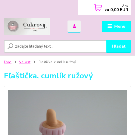
0
ks
za
0,00 EUR
Menu
Hľadať
Úvod
Na krst
Fľaštička, cumlík ružový
Fľaštička, cumlík ružový