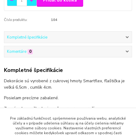
Pridať do košíka
Číslo produktu:
104
Kompletné špecifikácie
Komentáre
0
Kompletné špecifikácie
Dekorácie sú vyrobené z cukrovej hmoty Smartflex, fľaštička je
veľká 6,5cm , cumlík 4cm.
Posielam precízne zabalené.
Za prípadne poškodenie počas prepravy neručím.
Pre základnú funkčnosť, spríjemnenie používania webu, analytické
účely a v prípade udelenia súhlasu aj na účely cielenia reklamy
využívame súbory cookies. Nastavenie vlastných preferencií
cookies môžete kedykoľvek upraviť odkazom v spodnej časti
Tovar zaradený v kategóriách