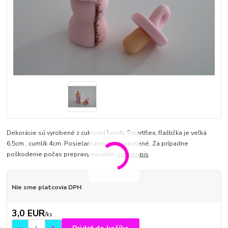
Dekorácie sú vyrobené z cukrovej hmoty Smartflex, fľaštička je veľká
6,5cm , cumlík 4cm. Posielam precízne zabalené. Za prípadne
poškodenie počas prepravy neručím.
celý popis
Nie sme platcovia DPH
3,0 EUR
/
ks