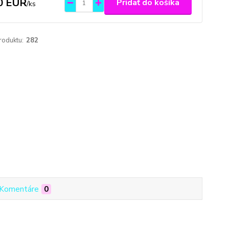
0 EUR
Pridať do košíka
/
ks
roduktu:
282
Komentáre
0