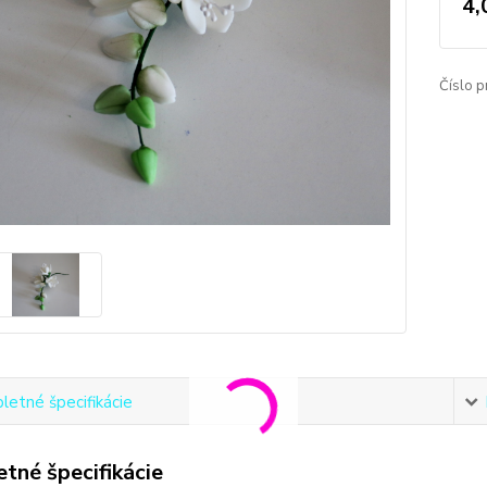
4,
Číslo p
etné špecifikácie
tné špecifikácie