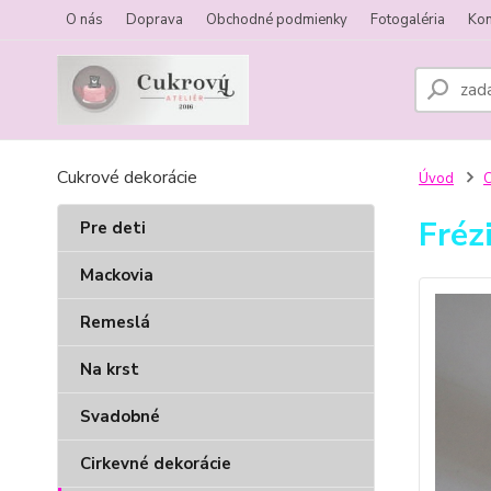
O nás
Doprava
Obchodné podmienky
Fotogaléria
Kon
Cukrové dekorácie
Úvod
C
Fréz
Pre deti
Mackovia
Remeslá
Na krst
Svadobné
Cirkevné dekorácie