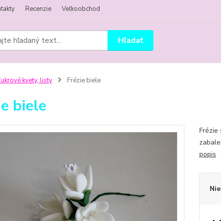
takty
Recenzie
Veľkoobchod
Hľadať
ukrové kvety, listy
Frézie biele
ie biele
Frézie
zabale
popis
Nie