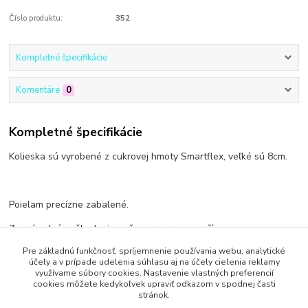
Číslo produktu:
352
Kompletné špecifikácie
Komentáre
0
Kompletné špecifikácie
Kolieska sú vyrobené z cukrovej hmoty Smartflex, veľké sú 8cm.
Poielam precízne zabalené.
Za prípadné poškodenie počas prepravy neručím.
Pre základnú funkčnosť, spríjemnenie používania webu, analytické
účely a v prípade udelenia súhlasu aj na účely cielenia reklamy
využívame súbory cookies. Nastavenie vlastných preferencií
cookies môžete kedykoľvek upraviť odkazom v spodnej časti
Tovar zaradený v kategóriách
stránok.