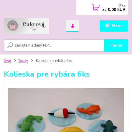
0
ks
za
0,00 EUR
Menu
Hľadať
Úvod
Topiky
Kolieska pre rybára 6ks
Kolieska pre rybára 6ks