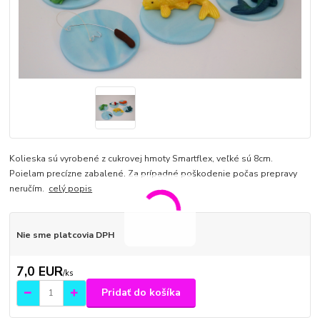
Kolieska sú vyrobené z cukrovej hmoty Smartflex, veľké sú 8cm.
Poielam precízne zabalené. Za prípadné poškodenie počas prepravy
neručím.
celý popis
Nie sme platcovia DPH
7,0 EUR
/
ks
Pridať do košíka