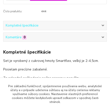
Číslo produktu:
444
Kompletné špecifikácie
Komentáre
0
Kompletné špecifikácie
Set je vyrobený z cukrovej hmoty Smartflex, veľký je 2-4,5cm.
Posielam precízne zabalené.
Za prípadné poškodenie počas prepravy neručím.
Pre základnú funkčnosť, spríjemnenie používania webu, analytické
účely a v prípade udelenia súhlasu aj na účely cielenia reklamy
využívame súbory cookies. Nastavenie vlastných preferencií
cookies môžete kedykoľvek upraviť odkazom v spodnej časti
Tovar zaradený v kategóriách
stránok.
Doplnky