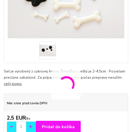
Set je vyrobený z cukrovej hmoty Smartflex, veľký je 2-4,5cm. Posielam
precízne zabalené. Za prípadné poškodenie počas prepravy neručím.
celý popis
Nie sme platcovia DPH
2,5 EUR
/
ks
Pridať do košíka