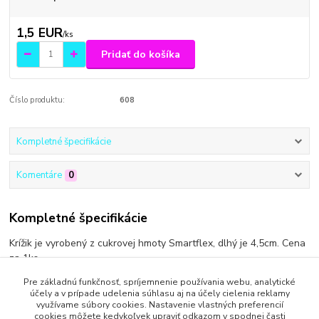
1,5 EUR
/
ks
Pridať do košíka
Číslo produktu:
608
Kompletné špecifikácie
Komentáre
0
Kompletné špecifikácie
Krížik je vyrobený z cukrovej hmoty Smartflex, dlhý je 4,5cm. Cena
za 1ks.
Pre základnú funkčnosť, spríjemnenie používania webu, analytické
účely a v prípade udelenia súhlasu aj na účely cielenia reklamy
využívame súbory cookies. Nastavenie vlastných preferencií
cookies môžete kedykoľvek upraviť odkazom v spodnej časti