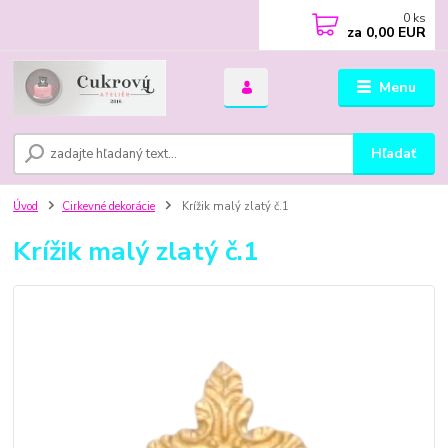
0
ks
za
0,00 EUR
Menu
Hľadať
Úvod
Cirkevné dekorácie
Krížik malý zlatý č.1
Krížik malý zlatý č.1