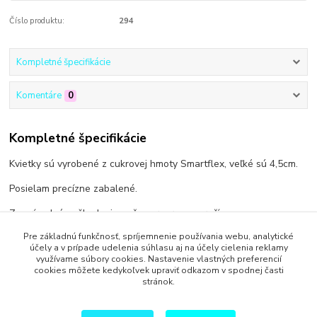
Číslo produktu:
294
Kompletné špecifikácie
Komentáre
0
Kompletné špecifikácie
Kvietky sú vyrobené z cukrovej hmoty Smartflex, veľké sú 4,5cm.
Posielam precízne zabalené.
Za prípadné poškodenie počas prepravy neručím.
Pre základnú funkčnosť, spríjemnenie používania webu, analytické
účely a v prípade udelenia súhlasu aj na účely cielenia reklamy
využívame súbory cookies. Nastavenie vlastných preferencií
cookies môžete kedykoľvek upraviť odkazom v spodnej časti
Tovar zaradený v kategóriách
stránok.
Cukrové kvety, listy