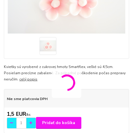
Kvietky sú vyrobené z cukrovej hmoty Smartflex, veľké sú 4,5cm.
Posielam precízne zabalené. Za prípadné poškodenie počas prepravy
neručím.
celý popis
Nie sme platcovia DPH
1,5 EUR
/
ks
Pridať do košíka