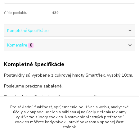
Číslo produktu:
439
Kompletné špecifikácie
Komentáre
0
Kompletné špecifikácie
Postavičky sú vyrobené z cukrovej hmoty Smartflex, vysoký 10cm.
Posielame precízne zabalené.
Za prípadné poškodenie počas prepravy neručíme.
Pre základnú funkčnosť, spríjemnenie používania webu, analytické
účely a v prípade udelenia súhlasu aj na účely cielenia reklamy
využívame súbory cookies. Nastavenie vlastných preferencií
cookies môžete kedykoľvek upraviť odkazom v spodnej časti
Tovar zaradený v kategóriách
stránok.
Pre deti