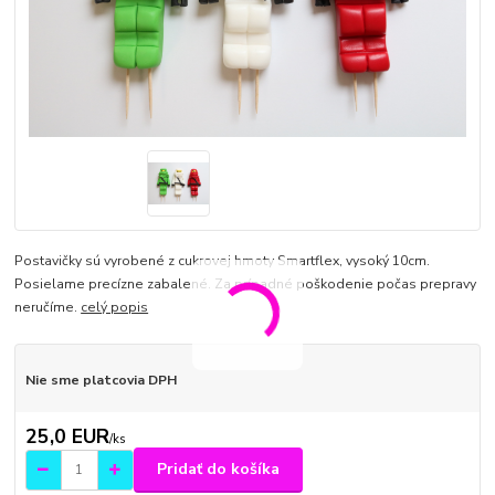
Postavičky sú vyrobené z cukrovej hmoty Smartflex, vysoký 10cm.
Posielame precízne zabalené. Za prípadné poškodenie počas prepravy
neručíme.
celý popis
Nie sme platcovia DPH
25,0 EUR
/
ks
Pridať do košíka