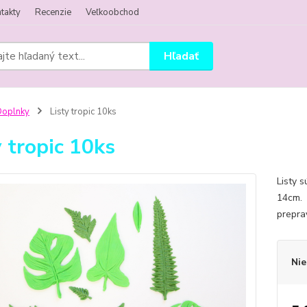
takty
Recenzie
Veľkoobchod
Hľadať
Doplnky
Listy tropic 10ks
y tropic 10ks
Listy 
14cm. 
prepra
Nie