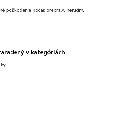
né poškodenie počas prepravy neručím.
zaradený v kategóriách
nky