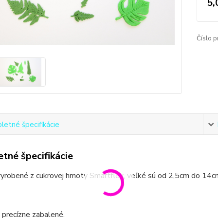
5,
Číslo p
etné špecifikácie
tné špecifikácie
vyrobené z cukrovej hmoty Smartflex, veľké sú od 2,5cm do 14c
 precízne zabalené.