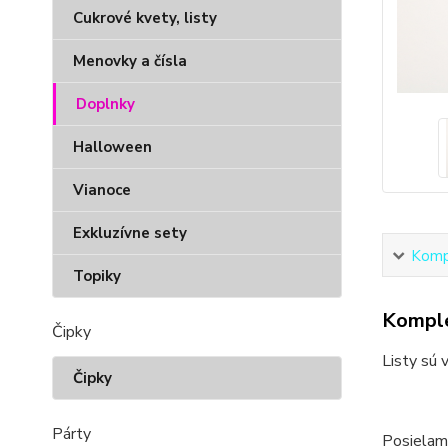
Cukrové kvety, listy
Menovky a čísla
Doplnky
Halloween
Vianoce
Exkluzívne sety
Kompl
Topiky
Komple
Čipky
Listy sú 
Čipky
Párty
Posielam