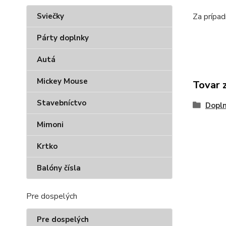
Sviečky
Za prípad
Párty doplnky
Autá
Mickey Mouse
Tovar 
Stavebníctvo
Dopl
Mimoni
Krtko
Balóny čísla
Pre dospelých
Pre dospelých