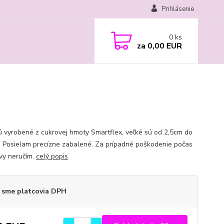
Prihlásenie
0
ks
za
0,00 EUR
sú vyrobené z cukrovej hmoty Smartflex, veľké sú od 2,5cm do
Posielam precízne zabalené. Za prípadné poškodenie počas
vy neručím.
celý popis
 sme platcovia DPH