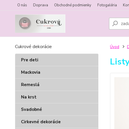
O nás
Doprava
Obchodné podmienky
Fotogaléria
Kon
Cukrové dekorácie
Úvod
List
Pre deti
Mackovia
Remeslá
Na krst
Svadobné
Cirkevné dekorácie