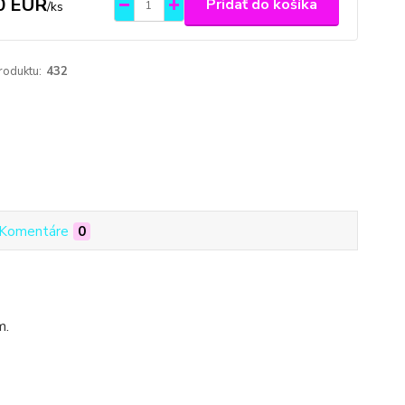
0 EUR
Pridať do košíka
/
ks
roduktu:
432
Komentáre
0
m.