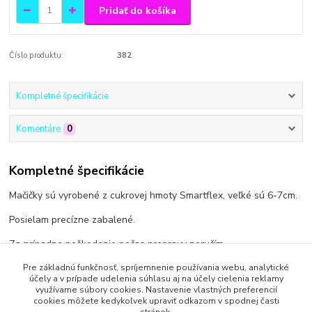
Pridať do košíka
Číslo produktu:
382
Kompletné špecifikácie
Komentáre
0
Kompletné špecifikácie
Mačičky sú vyrobené z cukrovej hmoty Smartflex, veľké sú 6-7cm.
Posielam precízne zabalené.
Za prípadne poškodenie počas prepravy neručím.
Pre základnú funkčnosť, spríjemnenie používania webu, analytické
účely a v prípade udelenia súhlasu aj na účely cielenia reklamy
využívame súbory cookies. Nastavenie vlastných preferencií
cookies môžete kedykoľvek upraviť odkazom v spodnej časti
Tovar zaradený v kategóriách