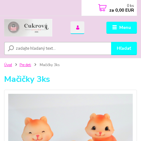
0
ks
za
0,00 EUR
Menu
Hľadať
Úvod
Pre deti
Mačičky 3ks
Mačičky 3ks