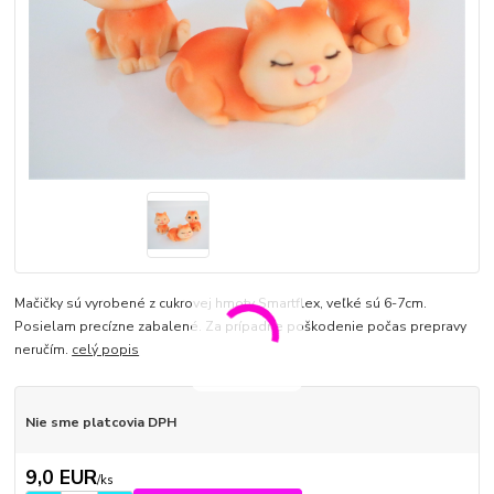
Mačičky sú vyrobené z cukrovej hmoty Smartflex, veľké sú 6-7cm.
Posielam precízne zabalené. Za prípadne poškodenie počas prepravy
neručím.
celý popis
Nie sme platcovia DPH
9,0 EUR
/
ks