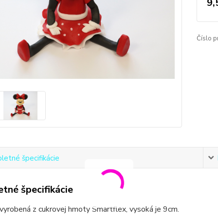
9,
Číslo p
etné špecifikácie
tné špecifikácie
 vyrobená z cukrovej hmoty Smartflex, vysoká je 9cm.