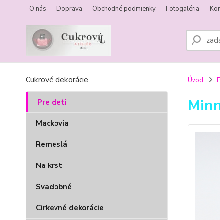
O nás
Doprava
Obchodné podmienky
Fotogaléria
Kon
Cukrové dekorácie
Úvod
P
Minn
Pre deti
Mackovia
Remeslá
Na krst
Svadobné
Cirkevné dekorácie