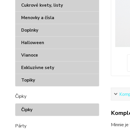
Cukrové kvety, listy
Menovky a čísla
Doplnky
Halloween
Vianoce
Exkluzívne sety
Topiky
Kompl
Čipky
Čipky
Komple
Minnie je
Párty