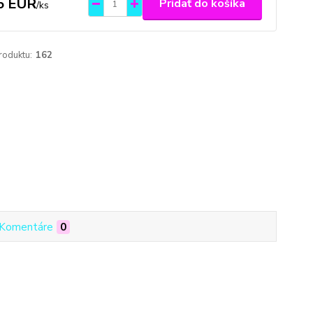
5 EUR
Pridať do košíka
/
ks
roduktu:
162
Komentáre
0