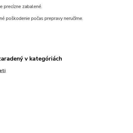
e precízne zabalené.
dné poškodenie počas prepravy neručíme.
zaradený v kategóriách
eti