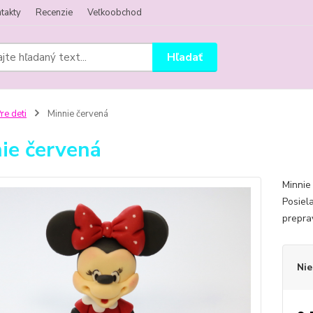
takty
Recenzie
Veľkoobchod
Hľadať
re deti
Minnie červená
ie červená
Minnie
Posiel
prepra
Nie