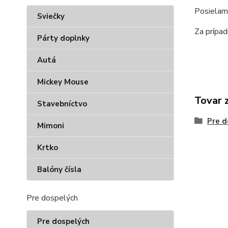
Posielam
Sviečky
Za prípa
Párty doplnky
Autá
Mickey Mouse
Tovar 
Stavebníctvo
Pre d
Mimoni
Krtko
Balóny čísla
Pre dospelých
Pre dospelých