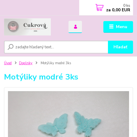
0
ks
za
0,00 EUR
Menu
Hľadať
Úvod
Doplnky
Motýliky modré 3ks
Motýliky modré 3ks