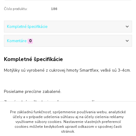
Číslo produktu:
186
Kompletné špecifikácie
Komentáre
0
Kompletné špecifikácie
Motýliky sú vyrobené z cukrovej hmoty Smartflex, veľké sú 3-4cm.
Posielame precízne zabalené.
Za prípadné poškodenie počas prepravy neručíme.
Pre základnú funkčnosť, spríjemnenie používania webu, analytické
účely a v prípade udelenia súhlasu aj na účely cielenia reklamy
využívame súbory cookies. Nastavenie vlastných preferencií
cookies môžete kedykoľvek upraviť odkazom v spodnej časti
Tovar zaradený v kategóriách
stránok.