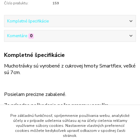
Číslo produktu:
159
Kompletné špecifikácie
Komentáre
0
Kompletné špecifikácie
Muchotrávky sú vyrobené z cukrovej hmoty Smartflex, veľké
sú 7cm.
Posielam precizne zabalené.
Za prípadne poškodenie počas prepravy neručím.
Pre základnú funkčnosť, spríjemnenie používania webu, analytické
účely a v prípade udelenia súhlasu aj na účely cielenia reklamy
využívame súbory cookies. Nastavenie vlastných preferencií
cookies môžete kedykoľvek upraviť odkazom v spodnej časti
Tovar zaradený v kategóriách
stránok.