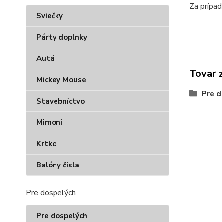
Za prípa
Sviečky
Párty doplnky
Autá
Tovar 
Mickey Mouse
Pre d
Stavebníctvo
Mimoni
Krtko
Balóny čísla
Pre dospelých
Pre dospelých