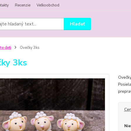
takty
Recenzie
Veľkoobchod
Hľadať
re deti
Ovečky 3ks
ky 3ks
Ovečky
Posiel
prepra
Cen
Nie