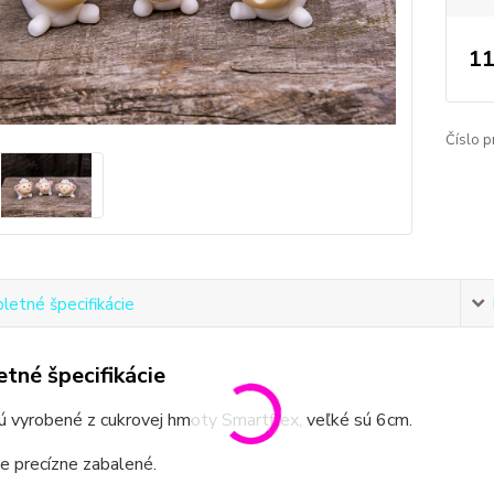
11
Číslo p
etné špecifikácie
tné špecifikácie
 vyrobené z cukrovej hmoty Smartflex, veľké sú 6cm.
e precízne zabalené.