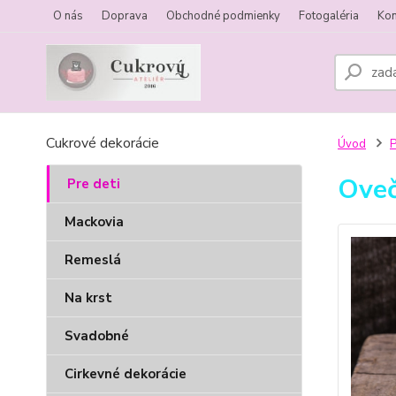
O nás
Doprava
Obchodné podmienky
Fotogaléria
Kon
Cukrové dekorácie
Úvod
P
Oveč
Pre deti
Mackovia
Remeslá
Na krst
Svadobné
Cirkevné dekorácie