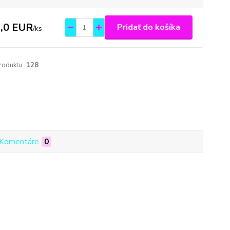
,0 EUR
Pridať do košíka
/
ks
roduktu:
128
Komentáre
0