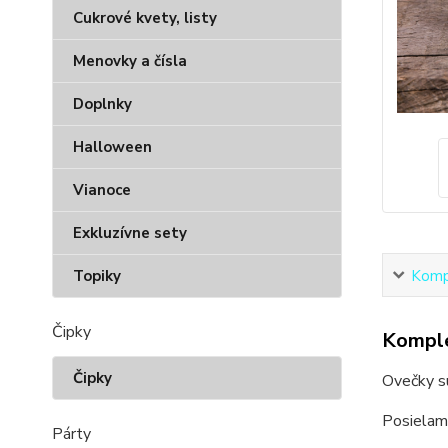
Cukrové kvety, listy
Menovky a čísla
Doplnky
Halloween
Vianoce
Exkluzívne sety
Kompl
Topiky
Čipky
Komple
Čipky
Ovečky sú
Posielam
Párty