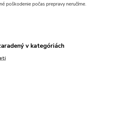
dné poškodenie počas prepravy neručíme.
zaradený v kategóriách
eti