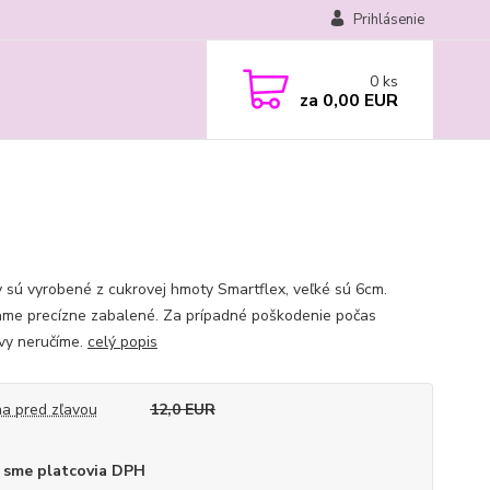
Prihlásenie
0
ks
za
0,00 EUR
 sú vyrobené z cukrovej hmoty Smartflex, veľké sú 6cm.
ame precízne zabalené. Za prípadné poškodenie počas
vy neručíme.
celý popis
a pred zľavou
12,0 EUR
 sme platcovia DPH