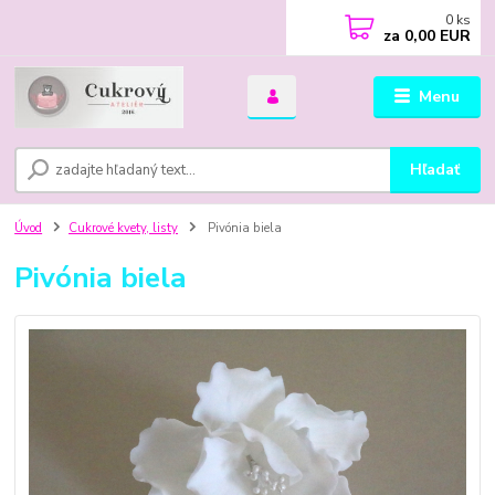
0
ks
za
0,00 EUR
Menu
Hľadať
Úvod
Cukrové kvety, listy
Pivónia biela
Pivónia biela