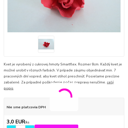
Kvet je vyrobený z cukrovej hmoty Smartflex. Rozmer 8cm. Každý kvet je
možné urobiť v rôznych farbách. V prípade záujmu objednávať min. 7
pracovných dní vopred, aby kvet stihol preschnúť. Posielame precízne
zabalené. Za prípadné poškodenie počas prepravy neručíme.
celý
popis
Nie sme platcovia DPH
3,0 EUR
/
ks