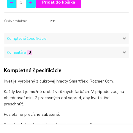
Pridať do košíka
Číslo produktu:
231
Kompletné špecifikácie
Komentáre
0
Kompletné špecifikácie
Kvet je vyrobený z cukrovej hmoty Smartflex. Rozmer 8cm.
Každý kvet je možné urobiť v rôznych farbách. V prípade záujmu
objednávať min. 7 pracovných dní vopred, aby kvet stihol
preschnúť.
Posielame precízne zabalené.
Za prípadné poškodenie počas prepravy neručíme.