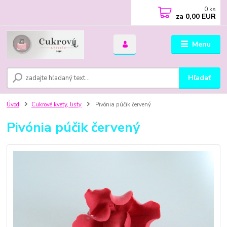
0
ks
za
0,00 EUR
Menu
Hľadať
Úvod
Cukrové kvety, listy
Pivónia púčik červený
Pivónia púčik červený