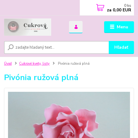
0
ks
za
0,00 EUR
Menu
Hľadať
Úvod
Cukrové kvety, listy
Pivónia ružová plná
Pivónia ružová plná