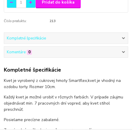
Pridať do košíka
Číslo produktu:
213
Kompletné špecifikácie
Komentáre
0
Kompletné špecifikácie
Kvet je vyrobený z cukrovej hmoty Smartflex,kvet je vhodný na
ozdobu torty. Rozmer 10cm.
Každý kvet je možné urobiť v rôznych farbách. V prípade záujmu
objednávať min. 7 pracovných dní vopred, aby kvet stihol
preschnúť.
Posielame precízne zabalené.
Za prípadné poškodenie počas prepravy neručíme.