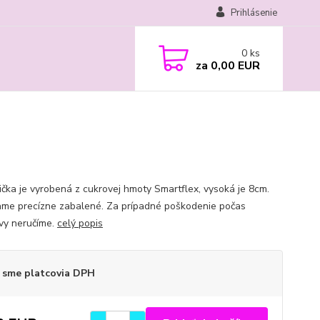
Prihlásenie
0
ks
za
0,00 EUR
ička je vyrobená z cukrovej hmoty Smartflex, vysoká je 8cm.
ame precízne zabalené. Za prípadné poškodenie počas
vy neručíme.
celý popis
 sme platcovia DPH