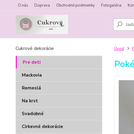
O nás
Doprava
Obchodné podmienky
Fotogaléria
Kon
Cukrové dekorácie
Úvod
P
Pok
Pre deti
Mackovia
Remeslá
Na krst
Svadobné
Cirkevné dekorácie