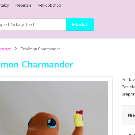
takty
Recenzie
Veľkoobchod
Hľadať
re deti
Pokémon Charmander
émon Charmander
Postav
Posiel
prepra
Nie