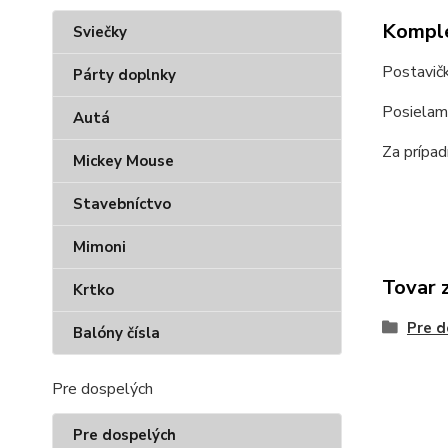
Komple
Sviečky
Postavičk
Párty doplnky
Posielam
Autá
Za prípa
Mickey Mouse
Stavebníctvo
Mimoni
Tovar 
Krtko
Pre d
Balóny čísla
Pre dospelých
Pre dospelých