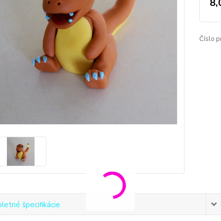
8,
Číslo p
etné špecifikácie