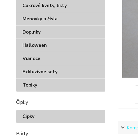
Cukrové kvety, listy
Menovky a čísla
Doplnky
Halloween
Vianoce
Exkluzívne sety
Topiky
Čipky
Čipky
Kompl
Párty