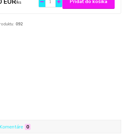
0 EUR
Pridať do košíka
/
ks
roduktu:
092
Komentáre
0