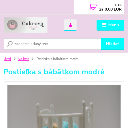
0
ks
za
0,00 EUR
Menu
Hľadať
Úvod
Na krst
Postieľka s bábätkom modré
Postieľka s bábätkom modré