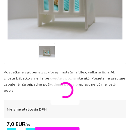
Postieľka je vyrobená z cukrovej hmoty Smartflex, veľká je 8cm. Ak
chcete bábätko v inej farbe uveďte v poznámke akú. Posielame precízne
zabalené. Za prípadné poškodenie počas prepravy neručíme.
celý
popis
Nie sme platcovia DPH
7,0 EUR
/
ks