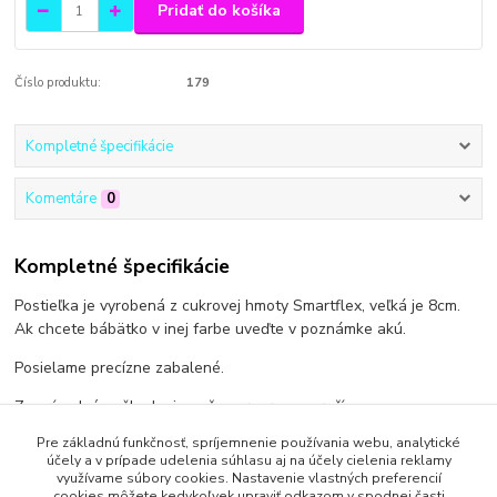
Pridať do košíka
Číslo produktu:
179
Kompletné špecifikácie
Komentáre
0
Kompletné špecifikácie
Postieľka je vyrobená z cukrovej hmoty Smartflex, veľká je 8cm.
Ak chcete bábätko v inej farbe uveďte v poznámke akú.
Posielame precízne zabalené.
Za prípadné poškodenie počas prepravy neručíme.
Pre základnú funkčnosť, spríjemnenie používania webu, analytické
účely a v prípade udelenia súhlasu aj na účely cielenia reklamy
využívame súbory cookies. Nastavenie vlastných preferencií
cookies môžete kedykoľvek upraviť odkazom v spodnej časti