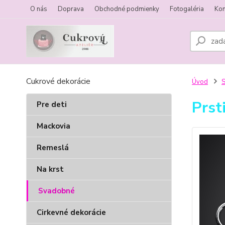
O nás
Doprava
Obchodné podmienky
Fotogaléria
Kon
Cukrové dekorácie
Úvod
Prst
Pre deti
Mackovia
Remeslá
Na krst
Svadobné
Cirkevné dekorácie