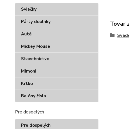
Sviečky
Párty doplnky
Tovar 
Autá
Svad
Mickey Mouse
Stavebníctvo
Mimoni
Krtko
Balóny čísla
Pre dospelých
Pre dospelých