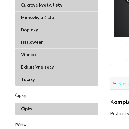
Cukrové kvety, listy
Menovky a čísla
Doplnky
Halloween
Vianoce
Exkluzívne sety
Topiky
Kompl
Čipky
Komple
Čipky
Prstienky
Párty