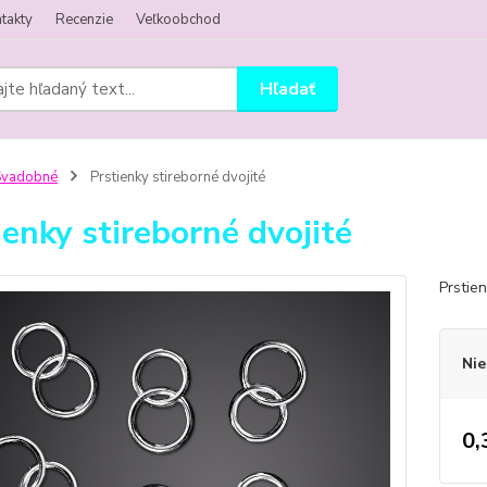
takty
Recenzie
Veľkoobchod
Hľadať
Svadobné
Prstienky stireborné dvojité
ienky stireborné dvojité
Prstie
Nie
0,