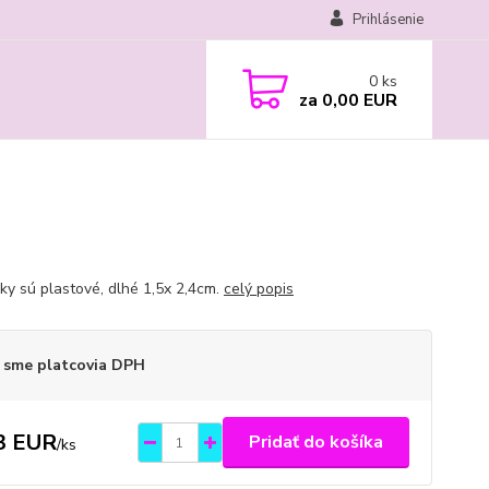
Prihlásenie
0
ks
za
0,00 EUR
nky sú plastové, dlhé 1,5x 2,4cm.
celý popis
 sme platcovia DPH
3 EUR
Pridať do košíka
/
ks