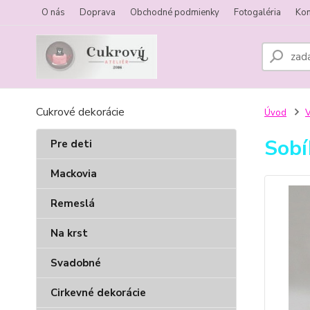
O nás
Doprava
Obchodné podmienky
Fotogaléria
Kon
Cukrové dekorácie
Úvod
V
Sobí
Pre deti
Mackovia
Remeslá
Na krst
Svadobné
Cirkevné dekorácie