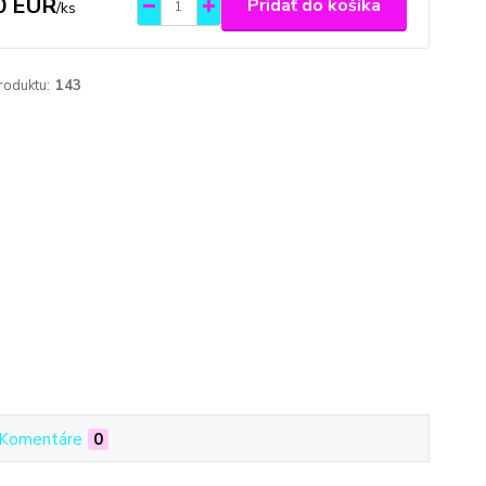
0 EUR
Pridať do košíka
/
ks
roduktu:
143
Komentáre
0