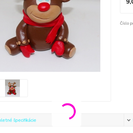
9,
Číslo p
etné špecifikácie