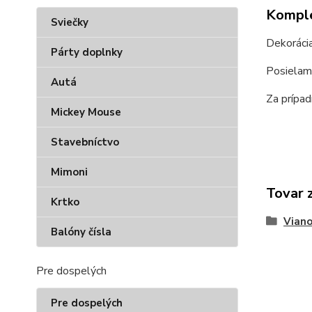
Komple
Sviečky
Dekorácia
Párty doplnky
Posielam
Autá
Za prípa
Mickey Mouse
Stavebníctvo
Mimoni
Tovar 
Krtko
Vian
Balóny čísla
Pre dospelých
Pre dospelých