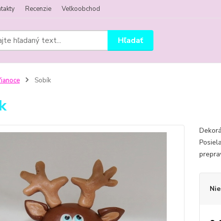
takty
Recenzie
Veľkoobchod
Hľadať
ianoce
Sobík
k
Dekorá
Posiel
prepra
Nie