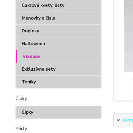
Cukrové kvety, listy
Menovky a čísla
Doplnky
Halloween
Vianoce
Exkluzívne sety
Topiky
Čipky
Čipky
Kompl
Párty