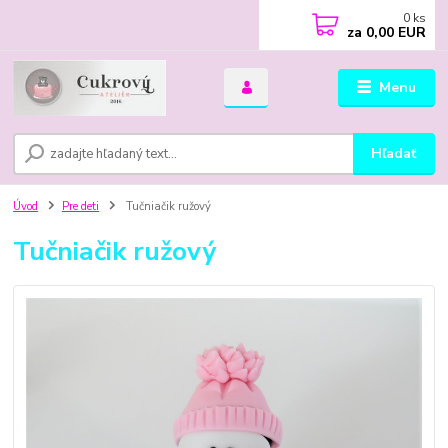
0
ks
za
0,00 EUR
Menu
Hľadať
Úvod
Pre deti
Tučniačik ružový
Tučniačik ružový