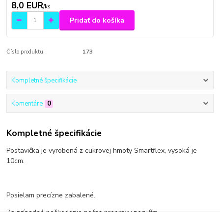
8,0 EUR
/
ks
Pridať do košíka
Číslo produktu:
173
Kompletné špecifikácie
Komentáre
0
Kompletné špecifikácie
Postavička je vyrobená z cukrovej hmoty Smartflex, vysoká je
10cm.
Posielam precízne zabalené.
Za prípadné poškodenie počas prepravy neručím.