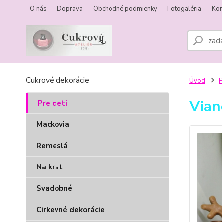
O nás
Doprava
Obchodné podmienky
Fotogaléria
Kon
Cukrové dekorácie
Úvod
P
Vian
Pre deti
Mackovia
Remeslá
Na krst
Svadobné
Cirkevné dekorácie