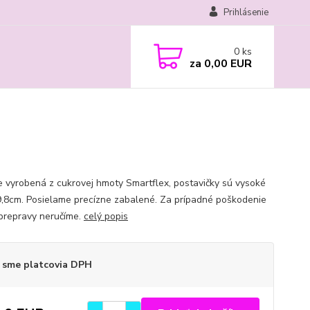
Prihlásenie
0
ks
za
0,00 EUR
e vyrobená z cukrovej hmoty Smartflex, postavičky sú vysoké
9,8cm. Posielame precízne zabalené. Za prípadné poškodenie
prepravy neručíme.
celý popis
 sme platcovia DPH