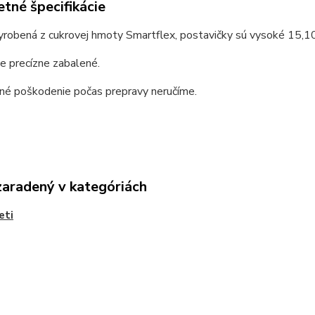
tné špecifikácie
yrobená z cukrovej hmoty Smartflex, postavičky sú vysoké 15,1
e precízne zabalené.
dné poškodenie počas prepravy neručíme.
zaradený v kategóriách
eti