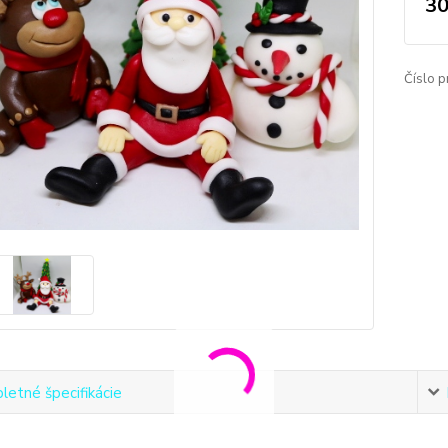
30
Číslo p
etné špecifikácie