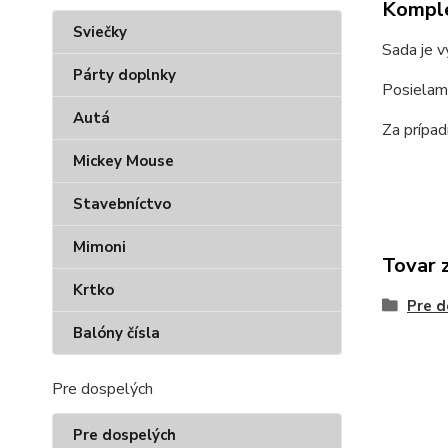
Komple
Sviečky
Sada je v
Párty doplnky
Posielam
Autá
Za prípa
Mickey Mouse
Stavebníctvo
Mimoni
Tovar 
Krtko
Pre d
Balóny čísla
Pre dospelých
Pre dospelých