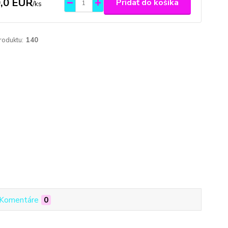
,0 EUR
Pridať do košíka
/
ks
roduktu:
140
Komentáre
0