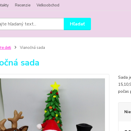
takty
Recenzie
Veľkoobchod
Hľadať
re deti
Vianočná sada
očná sada
Sada j
15,10,
počas 
Nie