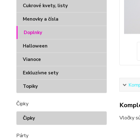
Cukrové kvety, listy
Menovky a čísla
Doplnky
Halloween
Vianoce
Exkluzívne sety
Kompl
Topiky
Čipky
Komple
Vločky sú
Čipky
Párty