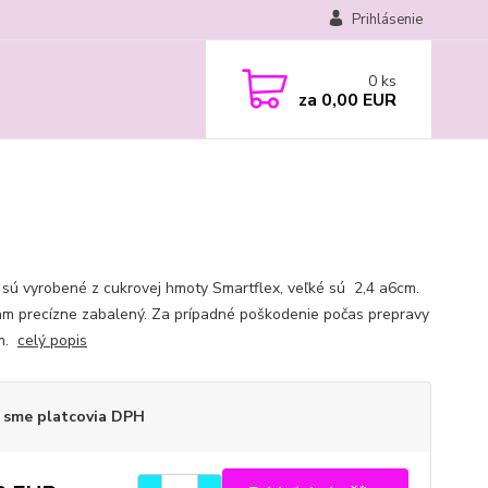
Prihlásenie
0
ks
za
0,00 EUR
 sú vyrobené z cukrovej hmoty Smartflex, veľké sú 2,4 a6cm.
am precízne zabalený. Za prípadné poškodenie počas prepravy
ím.
celý popis
 sme platcovia DPH