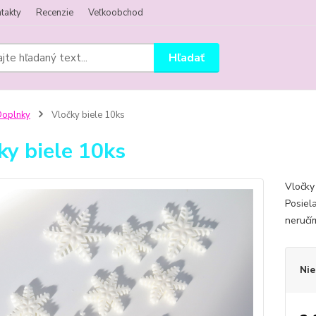
takty
Recenzie
Veľkoobchod
Hľadať
Doplnky
Vločky biele 10ks
ky biele 10ks
Vločky
Posiel
neruč
Nie