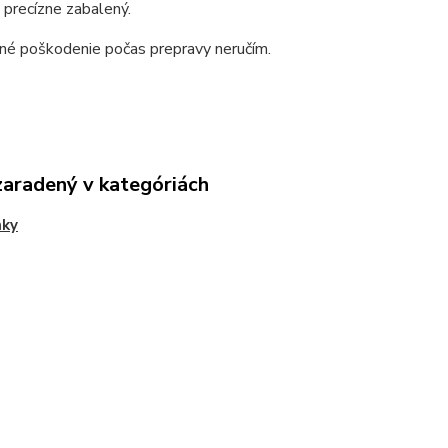
precízne zabalený.
dné poškodenie počas prepravy neručím.
zaradený v kategóriách
nky