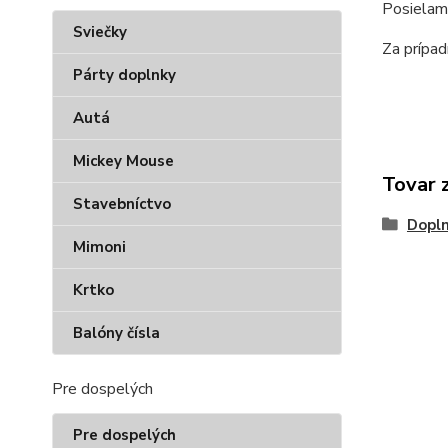
Posielam 
Sviečky
Za prípa
Párty doplnky
Autá
Mickey Mouse
Tovar 
Stavebníctvo
Dopl
Mimoni
Krtko
Balóny čísla
Pre dospelých
Pre dospelých