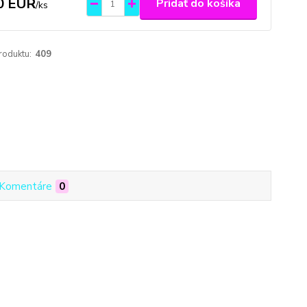
0 EUR
Pridať do košíka
/
ks
roduktu:
409
Komentáre
0