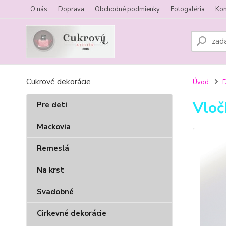
O nás
Doprava
Obchodné podmienky
Fotogaléria
Kon
Cukrové dekorácie
Úvod
Vloč
Pre deti
Mackovia
Remeslá
Na krst
Svadobné
Cirkevné dekorácie