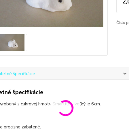
2,
Číslo p
etné špecifikácie
tné špecifikácie
vyrobený z cukrovej hmoty Smartflex, veľký je 6cm.
e precízne zabalené.