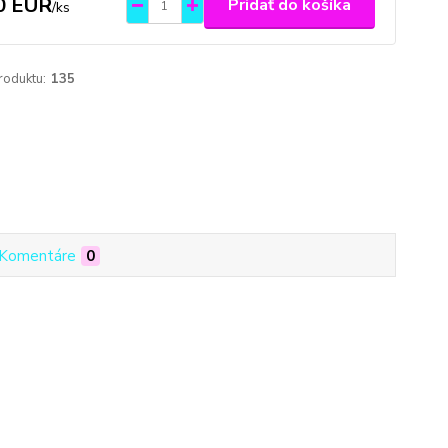
0 EUR
Pridať do košíka
/
ks
roduktu:
135
Komentáre
0