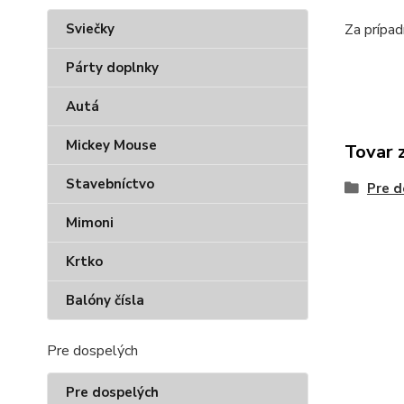
Sviečky
Za prípa
Párty doplnky
Autá
Mickey Mouse
Tovar 
Stavebníctvo
Pre d
Mimoni
Krtko
Balóny čísla
Pre dospelých
Pre dospelých