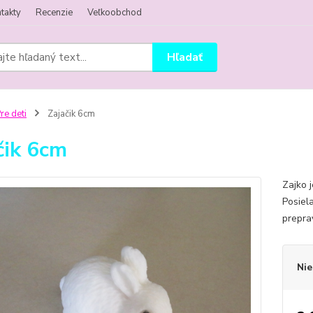
takty
Recenzie
Veľkoobchod
Hľadať
re deti
Zajačik 6cm
čik 6cm
Zajko 
Posiel
prepra
Nie