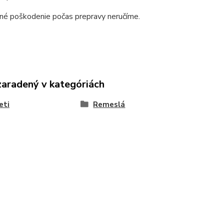
dné poškodenie počas prepravy neručíme.
zaradený v kategóriách
eti
Remeslá