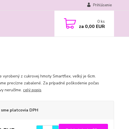
Prihlásenie
0
ks
za
0,00 EUR
je vyrobený z cukrovej hmoty Smartflex, veľký je 6cm.
ame precízne zabalené. Za prípadné poškodenie počas
vy neručíme.
celý popis
 sme platcovia DPH