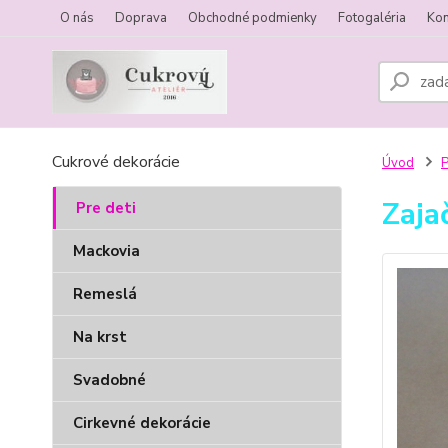
O nás
Doprava
Obchodné podmienky
Fotogaléria
Kon
Cukrové dekorácie
Úvod
P
Zaja
Pre deti
Mackovia
Remeslá
Na krst
Svadobné
Cirkevné dekorácie