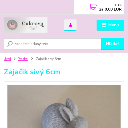
0
ks
za
0,00 EUR
Menu
Hľadať
Úvod
Pre deti
Zajačik sivý 6cm
Zajačik sivý 6cm