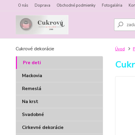
O nás
Doprava
Obchodné podmienky
Fotogaléria
Kon
Cukrové dekorácie
Úvod
P
Cukr
Pre deti
Mackovia
Remeslá
Na krst
Svadobné
Cirkevné dekorácie