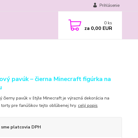
Prihlásenie
0
ks
za
0,00 EUR
ový pavúk – čierna Minecraft figúrka na
u
ý čierny pavúk v štýle Minecraft je výrazná dekorácia na
 torty pre fanúšikov tejto obľúbenej hry.
celý popis
 sme platcovia DPH