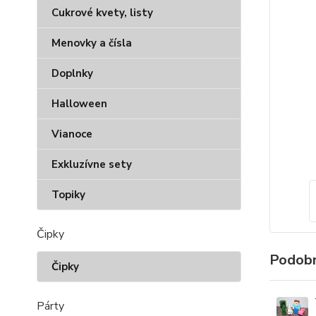
Cukrové kvety, listy
Menovky a čísla
Doplnky
Halloween
Vianoce
Exkluzívne sety
Topiky
Čipky
Podobn
Čipky
Párty