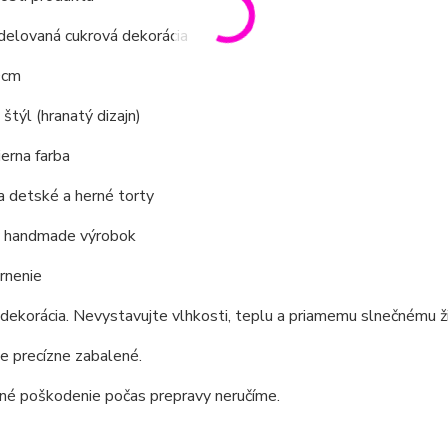
delovaná cukrová dekorácia
0cm
 štýl (hranatý dizajn)
ierna farba
a detské a herné torty
ny handmade výrobok
rnenie
 dekorácia. Nevystavujte vlhkosti, teplu a priamemu slnečnému ž
e precízne zabalené.
dné poškodenie počas prepravy neručíme.