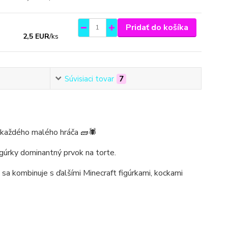
Pridať do košíka
2,5 EUR
/
ks
Súvisiaci tovar
7
 každého malého hráča 🧱🕷️
igúrky dominantný prvok na torte.
 sa kombinuje s ďalšími Minecraft figúrkami, kockami