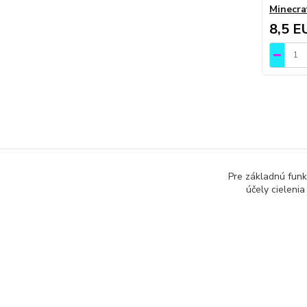
Minecra
8,5 E
Tovar 
Pre základnú funk
účely cieleni
Pre d