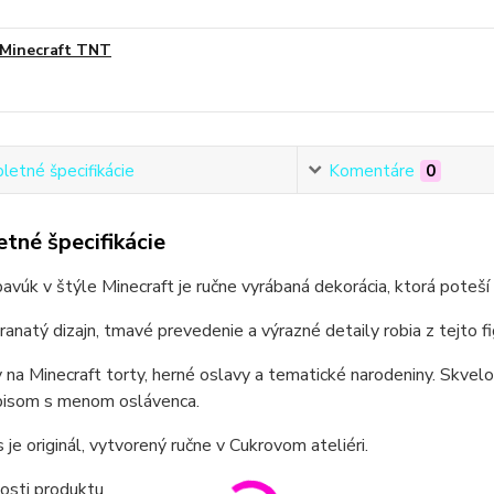
Minecraft TNT
etné špecifikácie
Komentáre
0
tné špecifikácie
avúk v štýle Minecraft je ručne vyrábaná dekorácia, ktorá poteší
ranatý dizajn, tmavé prevedenie a výrazné detaily robia z tejto f
y na Minecraft torty, herné oslavy a tematické narodeniny. Skvelo
pisom s menom oslávenca.
 je originál, vytvorený ručne v Cukrovom ateliéri.
osti produktu