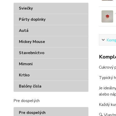
Sviečky
Párty doplnky
Autá
Kompl
Mickey Mouse
Stavebníctvo
Komple
Mimoni
Cukrový p
Krtko
Typický h
Balóny čísla
Je ideáln
alebo ná
Pre dospelých
Každý kus
Pre dospelých
🔍 Vlastn