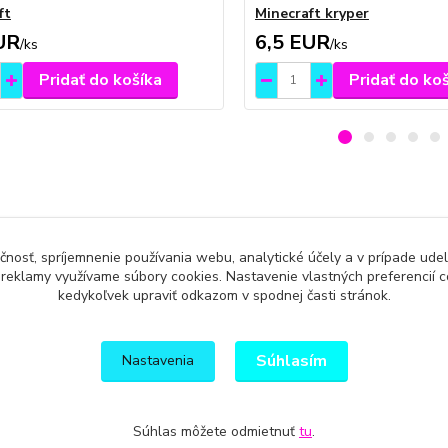
ft
Minecraft kryper
UR
6,5 EUR
/
ks
/
ks
Pridať do košíka
Pridať do ko
zaradený v kategóriách
čnosť, spríjemnenie používania webu, analytické účely a v prípade udel
a reklamy využívame súbory cookies. Nastavenie vlastných preferencií 
eti
kedykoľvek upraviť odkazom v spodnej časti stránok.
Súhlasím
Nastavenia
Súhlas môžete odmietnuť
tu
.