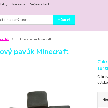
takty
Recenzie
Veľkoobchod
Hľadať
re deti
Cukrový pavúk Minecraft
ový pavúk Minecraft
Cukr
tort
Cukrov
detské
Nie