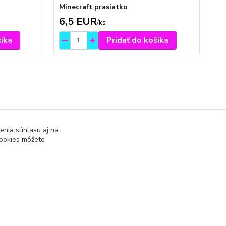
Minecraft prasiatko
Min
6,5 EUR
6
/
ks
šíka
Pridať do košíka
enia súhlasu aj na
cookies môžete
Vytvorené na
Eshop-rychlo.sk