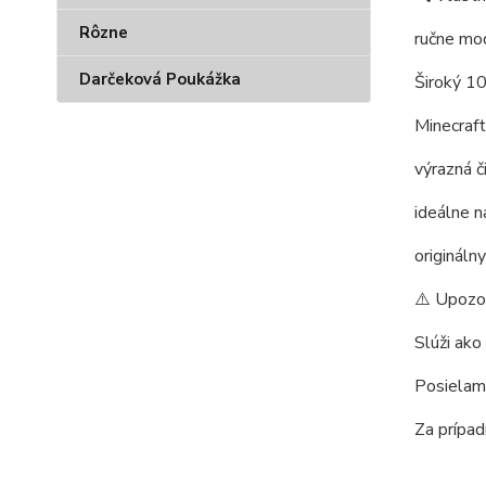
Rôzne
ručne mo
Darčeková Poukážka
Široký 1
Minecraft
výrazná č
ideálne n
originál
⚠️ Upozo
Slúži ako
Posielam
Za prípa