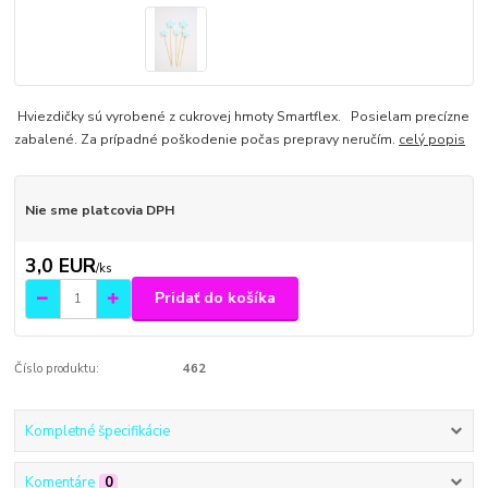
Hviezdičky sú vyrobené z cukrovej hmoty Smartflex. Posielam precízne
zabalené. Za prípadné poškodenie počas prepravy neručím.
celý popis
Nie sme platcovia DPH
3,0 EUR
/
ks
Pridať do košíka
Číslo produktu:
462
Kompletné špecifikácie
Komentáre
0