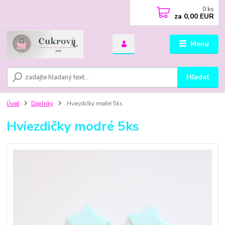
0
ks
za
0,00 EUR
Menu
Hľadať
Úvod
Doplnky
Hviezdičky modré 5ks
Hviezdičky modré 5ks