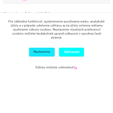
Kompletné špecifikácie
Pre základnú funkčnosť, spríjemnenie používania webu, analytické
Hviezdičky sú vyrobené z cukrovej hmoty Smartflex.
účely a v prípade udelenia súhlasu aj na účely cielenia reklamy
využívame súbory cookies. Nastavenie vlastných preferencií
cookies môžete kedykoľvek upraviť odkazom v spodnej časti
stránok.
Posielam precízne zabalené.
Za prípadné poškodenie počas prepravy neručím.
Súhlasím
Nastavenia
Súhlas môžete odmietnuť
tu
.
Tovar zaradený v kategóriách
Doplnky
Vytvorené na
Eshop-rychlo.sk