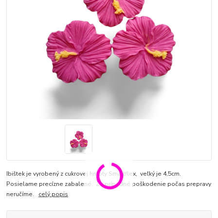
Ibištek je vyrobený z cukrovej hmoty Smartflex, veľký je 4,5cm.
Posielame precízne zabalené. Za prípadné poškodenie počas prepravy
neručíme.
celý popis