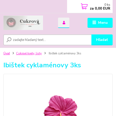
0
ks
za
0,00 EUR
Menu
Hľadať
Úvod
Cukrové kvety, listy
Ibištek cyklaménovy 3ks
Ibištek cyklaménovy 3ks