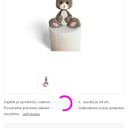
Zajačik je vyrobený z cukrovej hmoty Smartflex, vysoký je 14 cm.
Posielame precízne zabalené . Za prípadné poškodenie počas prepravy
neručíme.
celý popis