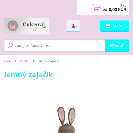
0
ks
za
0,00 EUR
Menu
Hľadať
Úvod
Pre deti
Jemný zajačik
Jemný zajačik