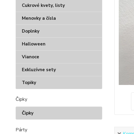
Cukrové kvety, listy
Menovky a čísla
Doplnky
Halloween
Vianoce
Exkluzívne sety
Topiky
Čipky
Čipky
Párty
Kompl