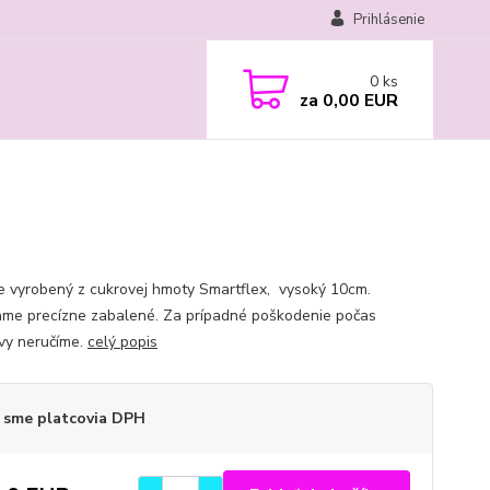
Prihlásenie
0
ks
za
0,00 EUR
je vyrobený z cukrovej hmoty Smartflex, vysoký 10cm.
ame precízne zabalené. Za prípadné poškodenie počas
vy neručíme.
celý popis
 sme platcovia DPH