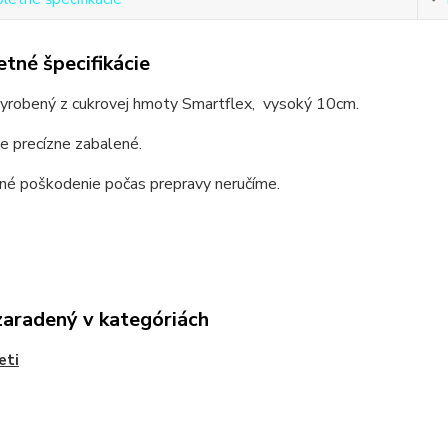
tné špecifikácie
 vyrobený z cukrovej hmoty Smartflex, vysoký 10cm.
e precízne zabalené.
dné poškodenie počas prepravy neručíme.
zaradený v kategóriách
eti