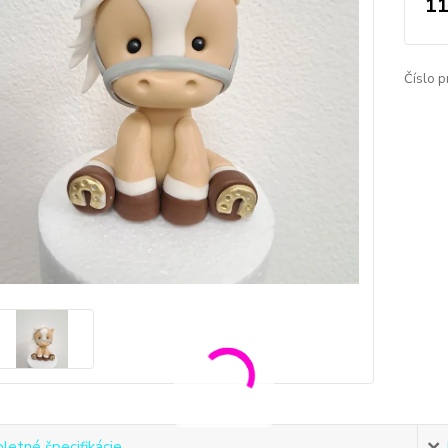
11
Číslo p
etné špecifikácie