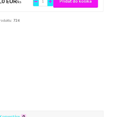
,0 EUR
Pridať do košíka
/
ks
roduktu:
724
Komentáre
0