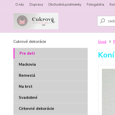
O nás
Doprava
Obchodné podmienky
Fotogaléria
Kon
Cukrové dekorácie
Úvod
P
Koní
Pre deti
Mackovia
Remeslá
Na krst
Svadobné
Cirkevné dekorácie