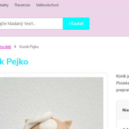
takty
Recenzie
Veľkoobchod
Hľadať
re deti
Koník Pejko
k Pejko
Koník 
Posiel
prepra
Nie