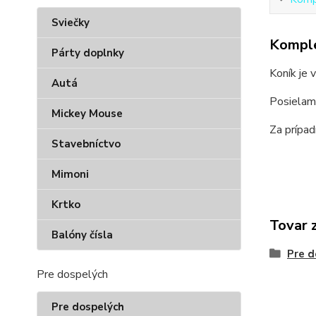
Sviečky
Komple
Párty doplnky
Koník je
Autá
Posielam
Mickey Mouse
Za prípa
Stavebníctvo
Mimoni
Krtko
Tovar 
Balóny čísla
Pre d
Pre dospelých
Pre dospelých