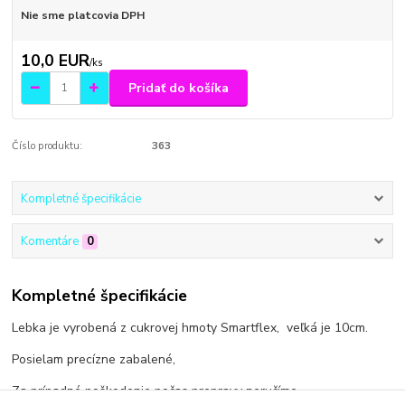
Nie sme platcovia DPH
10,0 EUR
/
ks
Pridať do košíka
Číslo produktu:
363
Kompletné špecifikácie
Komentáre
0
Kompletné špecifikácie
Lebka je vyrobená z cukrovej hmoty Smartflex, veľká je 10cm.
Posielam precízne zabalené,
Za prípadné poškodenie počas prepravy neručíme.