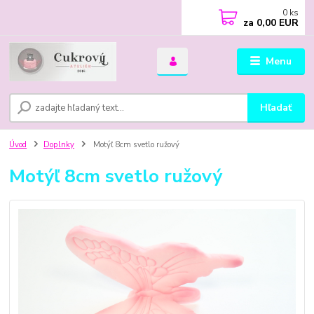
0
ks
za
0,00 EUR
Menu
Hľadať
Úvod
Doplnky
Motýľ 8cm svetlo ružový
Motýľ 8cm svetlo ružový