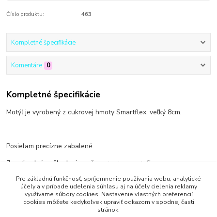
Číslo produktu:
463
Kompletné špecifikácie
Komentáre
0
Kompletné špecifikácie
Motýľ je vyrobený z cukrovej hmoty Smartflex. veľký 8cm.
Posielam precízne zabalené.
Za prípadné poškodenie počas prepravy neručím.
Pre základnú funkčnosť, spríjemnenie používania webu, analytické
účely a v prípade udelenia súhlasu aj na účely cielenia reklamy
využívame súbory cookies. Nastavenie vlastných preferencií
cookies môžete kedykoľvek upraviť odkazom v spodnej časti
Tovar zaradený v kategóriách
stránok.