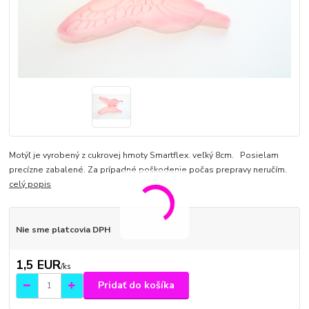
Motýľ je vyrobený z cukrovej hmoty Smartflex. veľký 8cm. Posielam
precízne zabalené. Za prípadné poškodenie počas prepravy neručím.
celý popis
Nie sme platcovia DPH
1,5 EUR
/
ks
Pridať do košíka